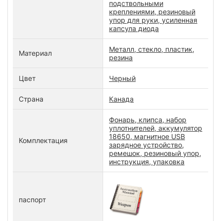
подствольными
креплениями, резиновый
упор для руки, усиленная
капсула диода
Металл, стекло, пластик,
Материал
резина
Цвет
Черный
Страна
Канада
Фонарь, клипса, набор
уплотнителей, аккумулятор
18650, магнитное USB
Комплектация
зарядное устройство,
ремешок, резиновый упор,
инструкция, упаковка
паспорт