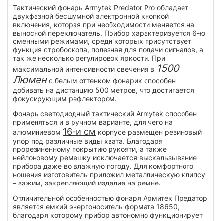
Тактический фонарь Armytek Predator Pro обладает
двухфазной бесшумной электронной кнопкой
включения, которая при необходимости меняется на
выносной переключатель. Прибор характеризуется 6-ю
сменными режимами, среди которых присутствует
функция стробоскопа, полезная для подачи сигналов, а
так же несколько регулировок яркости. При
1500
максимальной интенсивности свечения в
Люмен
с белым оттенком фонарик способен
добивать на дистанцию 500 метров, что достигается
фокусирующим рефлектором.
Фонарь светодиодный тактический Armytek способен
применяться и в ручном варианте, для чего на
16-и см
алюминиевом
корпусе размещен резиновый
упор под различные виды хвата. Благодаря
прорезиненному покрытию рукояти, а также
нейлоновому ремешку исключается выскальзывание
прибора даже во влажную погоду. Для комфортного
ношения изготовитель приложил металлическую клипсу
– зажим, закрепляющий изделие на ремне.
Отличительной особенностью фонаря Армитек Предатор
является емкий энергоноситель формата 18650,
благодаря которому прибор автономно функционирует