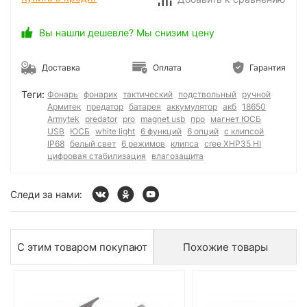
Вы нашли дешевле? Мы снизим цену
Доставка
Оплата
Гарантия
Теги:
Фонарь
фонарик
тактический
подствольный
ручной
Армитек
предатор
батарея
аккумулятор
акб
18650
Armytek
predator
pro
magnet usb
про
магнет ЮСБ
USB
ЮСБ
white light
6 функций
6 опций
с клипсой
IP68
белый свет
6 режимов
клипса
cree XHP35 HI
цифровая стабилизация
влагозащита
Следи за нами:
С этим товаром покупают
Похожие товары