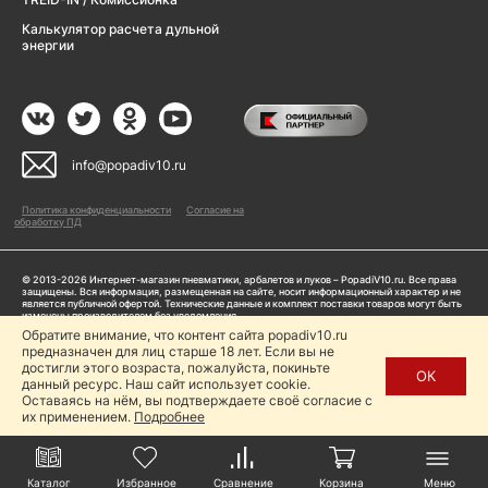
Калькулятор расчета дульной
энергии
info@popadiv10.ru
Политика конфиденциальности
Согласие на
обработку ПД
© 2013-2026 Интернет-магазин пневматики, арбалетов и луков – PopadiV10.ru. Все права
защищены. Вся информация, размещенная на сайте, носит информационный характер и не
является публичной офертой. Технические данные и комплект поставки товаров могут быть
изменены производителем без уведомления
ИП Жарук Александр Сергеевич, ОГРНИП: 314504704200042
Обратите внимание, что контент сайта popadiv10.ru
Пользуясь сайтом Popadiv10.ru, пользователь автоматически соглашается с условиями,
предназначен для лиц старше 18 лет. Если вы не
прописанными в
Политике конфиденциальности
достигли этого возраста, пожалуйста, покиньте
ОК
данный ресурс. Наш сайт использует cookie.
Копирование любой информации (тексты, фото, видео и др.) с сайта Popadiv10 запрещено,
за исключением наличия письменного согласия администрации сайта Popadiv10.
Оставаясь на нём, вы подтверждаете своё согласие с
их применением.
Подробнее
Каталог
Избранное
Сравнение
Корзина
Меню