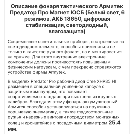
Описание фонаря тактического Армитек
Предатор Про Магнет ЮСБ (Белый свет, 6
режимов, АКБ 18650, цифровая
стабилизация, светодиодный,
влагозащита)
Современные осветительные приборы, построенные на
светодиодном элементе, способны применяться не
только в качестве ручного фонаря, но и монтироваться
на оружие. Для этого внутренние электронные
компоненты должны противостоять повышенным
физическим нагрузкам, с чем прекрасно справляются
устройства фирмы Armytek.
В моделях Predator Pro рабочий диод Cree XHP35 HI
размещен в специальной усиленной капсуле с
защитным компаундом, что повышает
сопротивляемость отдаче при выстреле из крупных
калибров. Благодаря этому фонарь аккумуляторный
Армитек способен устанавливаться на пружинно-
поршневую пневматику, а также гладкоствольные
ружья и нарезные винтовки посредством монтажных
25.4
колец и кронштейнов с посадочным диаметром
мм
.