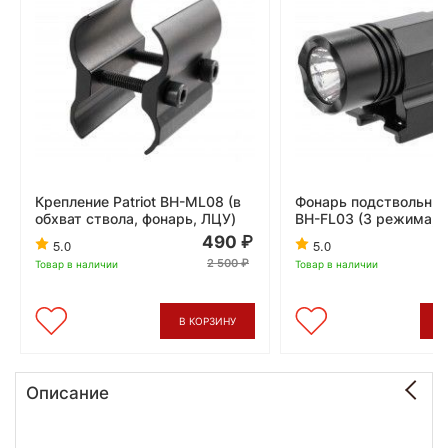
Крепление Patriot BH-ML08 (в
Фонарь подствольный 
обхват ствола, фонарь, ЛЦУ)
BH-FL03 (3 режима, 
490
5.0
5.0
2 500
Товар в наличии
Товар в наличии
В КОРЗИНУ
В
Описание