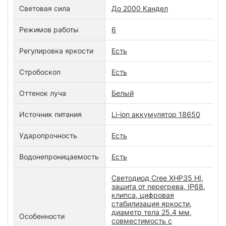
Световая сила
До 2000 Кандел
Режимов работы
6
Регулировка яркости
Есть
Стробоскоп
Есть
Оттенок луча
Белый
Источник питания
Li-ion аккумулятор 18650
Ударопрочность
Есть
Водонепроницаемость
Есть
Светодиод Cree XHP35 HI,
защита от перегрева, IP68,
клипса, цифровая
стабилизация яркости,
диаметр тела 25.4 мм,
Особенности
совместимость с