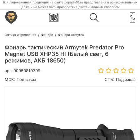
Вся лицензионная продукция на сайте popadiv10.ru представлена в ознакомительных
целях, и не может быть приобретена дистанционным способом.
Оптика и крепления
Фонари
Фонари Armytek
Фонарь тактический Armytek Predator Pro
Magnet USB XHP35 HI (Белый свет, 6
режимов, АКБ 18650)
арт.
90050810399
МСК:
Под заказ
СПБ:
Под заказ