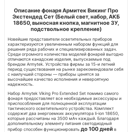
Описание фонаря Армитек Викинг Про
Экстендед Сет (Белый свет, набор, АКБ
18650, выносная кнопка, магнитное ЗУ,
подствольное крепление)
Новейшие представители осветительных приборов
характеризуются увеличенным набором функций для
решения ряда рабочих и специализированных задач.
Среди огромного количества моделей фонарей выгодно
отличаются канадские изделия, выпускаемые под
брендом Armytek. Устройства фирмы за 15-и летний
период существования на рынке зарекомендовали себя
с наилучшей стороны — приборы ценятся за
высочайшее качество исполнения и невероятную
надежность.
Набор Armytek Viking Pro Extended Set помимо самого
фонаря предоставляет все необходимые аксессуары и
приспособления для полноценной эксплуатации
тактического осветительного устройства. Комплект
содержит два энергоемких аккумулятора li-ion 18650,
которые рассчитаны на 3500 мАч каждый. Благодаря
дополнительному элементу питания светодиодный
до 100 дней
прибор способен функционировать
в