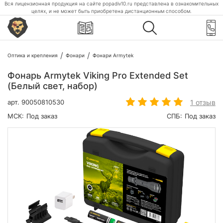
Вся лицензионная продукция на сайте popadiv10.ru представлена в ознакомительных
целях, и не может быть приобретена дистанционным способом.
Оптика и крепления
Фонари
Фонари Armytek
Фонарь Armytek Viking Pro Extended Set
(Белый свет, набор)
1 отзыв
арт.
90050810530
МСК:
Под заказ
СПБ:
Под заказ