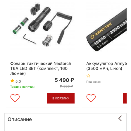
Фонарь тактический Nextorch
Аккумулятор Armytek
T6A LED SET (комплект, 160
(3500 мАч, Li-ion)
Люмен)
5 490
5.0
Под заказ
11 990
Товар в наличии
В КОРЗИНУ
В
Описание