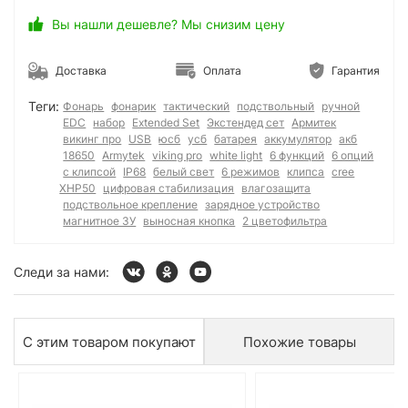
Вы нашли дешевле? Мы снизим цену
Доставка
Оплата
Гарантия
Теги:
Фонарь
фонарик
тактический
подствольный
ручной
EDC
набор
Extended Set
Экстендед сет
Армитек
викинг про
USB
юсб
усб
батарея
аккумулятор
акб
18650
Armytek
viking pro
white light
6 функций
6 опций
с клипсой
IP68
белый свет
6 режимов
клипса
cree
XHP50
цифровая стабилизация
влагозащита
подствольное крепление
зарядное устройство
магнитное ЗУ
выносная кнопка
2 цветофильтра
Следи за нами:
С этим товаром покупают
Похожие товары