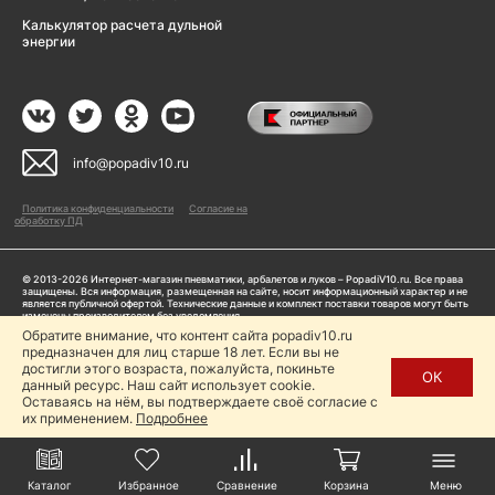
Калькулятор расчета дульной
энергии
info@popadiv10.ru
Политика конфиденциальности
Согласие на
обработку ПД
© 2013-2026 Интернет-магазин пневматики, арбалетов и луков – PopadiV10.ru. Все права
защищены. Вся информация, размещенная на сайте, носит информационный характер и не
является публичной офертой. Технические данные и комплект поставки товаров могут быть
изменены производителем без уведомления
ИП Жарук Александр Сергеевич, ОГРНИП: 314504704200042
Обратите внимание, что контент сайта popadiv10.ru
Пользуясь сайтом Popadiv10.ru, пользователь автоматически соглашается с условиями,
предназначен для лиц старше 18 лет. Если вы не
прописанными в
Политике конфиденциальности
достигли этого возраста, пожалуйста, покиньте
ОК
данный ресурс. Наш сайт использует cookie.
Копирование любой информации (тексты, фото, видео и др.) с сайта Popadiv10 запрещено,
за исключением наличия письменного согласия администрации сайта Popadiv10.
Оставаясь на нём, вы подтверждаете своё согласие с
их применением.
Подробнее
Каталог
Избранное
Сравнение
Корзина
Меню