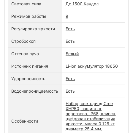
Световая сила
До 1500 Кандел
Режимов работы
9
Регулировка яркости
Есть
Стробоскоп
Есть
Оттенок луча
Белый
Источник питания
Li-ion аккумулятор 18650
Ударопрочность
Есть
Водонепроницаемость
Есть
Набор, светодиод Cree
XHP50, защита от
перегрева, IP68, клипса,
цифровая стабилизация
Особенности
яркости, масса 0.126 кг,
диаметр 25.4 мм,