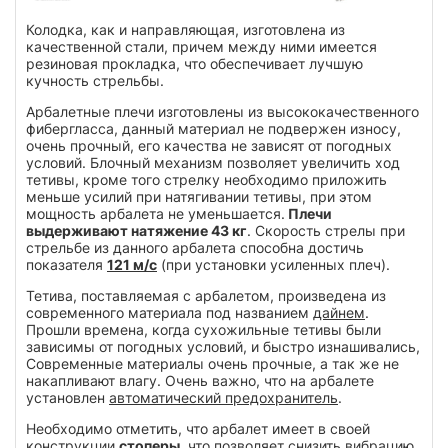
Колодка, как и направляющая, изготовлена из
качественной стали, причем между ними имеется
резиновая прокладка, что обеспечивает лучшую
кучность стрельбы.
Арбалетные плечи изготовлены из высококачественного
фибергласса, данный материал не подвержен износу,
очень прочный, его качества не зависят от погодных
условий. Блочный механизм позволяет увеличить ход
тетивы, кроме того стрелку необходимо приложить
меньше усилий при натягивании тетивы, при этом
мощность арбалета не уменьшается.
Плечи
выдерживают натяжение 43 кг
. Скорость стрелы при
стрельбе из данного арбалета способна достичь
показателя
121 м/с
(при установки усиленных плеч).
Тетива, поставляемая с арбалетом, произведена из
современного материала под названием
дайнем
.
Прошли времена, когда сухожильные тетивы были
зависимы от погодных условий, и быстро изнашивались,
Современные материалы очень прочные, а так же не
накапливают влагу. Очень важно, что на арбалете
установлен
автоматический предохранитель
.
Необходимо отметить, что арбалет имеет в своей
конструкции
стоперы
, что позволяет снизить вибрацию