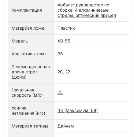
Арбалет,руководство по
Комплектация
сборке, 4 алюминиевые
стрелы, оптический прицел
Материал ложе
Пластик
Модель
XB-55
Ход тетивы (см)
36
Рекомендованная
длина стрел
20, 22
(дюйм)
Начальная
75
скорость (м/с)
Усилие
43 (Максимум: 68)
натяжения (кгс)
Материал тетивы
Дайнем