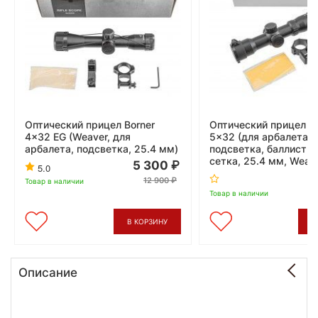
Оптический прицел Borner
Оптический прицел Bo
4x32 EG (Weaver, для
5x32 (для арбалета,
арбалета, подсветка, 25.4 мм)
подсветка, баллисти
сетка, 25.4 мм, Weav
5 300
5.0
12 900
Товар в наличии
Товар в наличии
В КОРЗИНУ
В
Описание