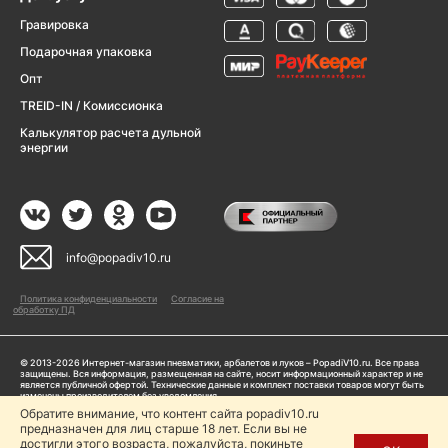
Гравировка
Подарочная упаковка
Опт
TREID-IN / Комиссионка
Калькулятор расчета дульной
энергии
info@popadiv10.ru
Политика конфиденциальности
Согласие на
обработку ПД
© 2013-2026 Интернет-магазин пневматики, арбалетов и луков – PopadiV10.ru. Все права
защищены. Вся информация, размещенная на сайте, носит информационный характер и не
является публичной офертой. Технические данные и комплект поставки товаров могут быть
изменены производителем без уведомления
ИП Жарук Александр Сергеевич, ОГРНИП: 314504704200042
Обратите внимание, что контент сайта popadiv10.ru
предназначен для лиц старше 18 лет. Если вы не
Пользуясь сайтом Popadiv10.ru, пользователь автоматически соглашается с условиями,
прописанными в
Политике конфиденциальности
достигли этого возраста, пожалуйста, покиньте