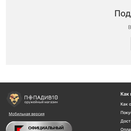
Под
В
Как 
Как 
Поку
Мобильная версия
Дост
Опла