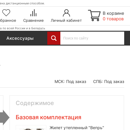
етена дистанционным способом.
В корзине
0 товаров
збранное
Сравнение
Личный кабинет
а по всей России и в Беларусь
Аксессуары
т
МСК:
Под заказ
СПБ:
Под заказ
Содержимое
Базовая комплектация
Жилет утепленный "Вепрь"