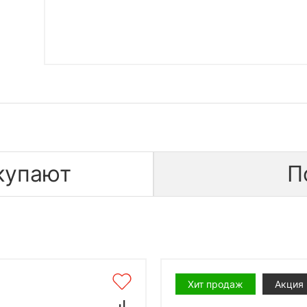
купают
П
Хит продаж
Акция