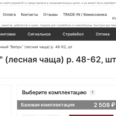
а сайте popadiv10.ru представлена в ознакомительных целях, и не может быть приобр
Оплата
Контакты
Отзывы
TRADE-IN / Комиссионка
И
 макетов, арбалетов и луков, товаров для страйкбола и самообороны. Быстрая доставк
интовки
Сигнальное
Страйкбол
Оптика
ный "Вепрь" (лесная чаща) р. 48-62, шт
 (лесная чаща) р. 48-62, ш
Выберите комплектацию
2 508
Базовая комплектация