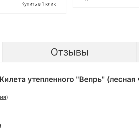
Купить в 1 клик
Отзывы
илета утепленного "Вепрь" (лесная ч
сия)
н