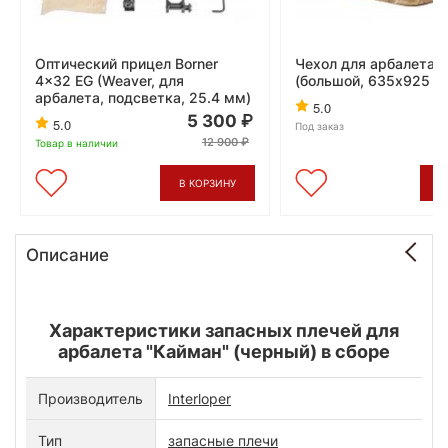
Оптический прицел Borner
Чехол для арбалета 
4x32 EG (Weaver, для
(большой, 635x925 м
арбалета, подсветка, 25.4 мм)
5.0
5 300
5.0
Под заказ
12 900
Товар в наличии
В КОРЗИНУ
В
Описание
Характеристики запасных плечей для
арбалета "Кайман" (черный) в сборе
Производитель
Interloper
Тип
запасные плечи