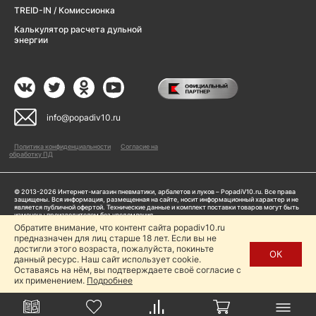
TREID-IN / Комиссионка
Калькулятор расчета дульной
энергии
info@popadiv10.ru
Политика конфиденциальности
Согласие на
обработку ПД
© 2013-2026 Интернет-магазин пневматики, арбалетов и луков – PopadiV10.ru. Все права
защищены. Вся информация, размещенная на сайте, носит информационный характер и не
является публичной офертой. Технические данные и комплект поставки товаров могут быть
изменены производителем без уведомления
ИП Жарук Александр Сергеевич, ОГРНИП: 314504704200042
Обратите внимание, что контент сайта popadiv10.ru
Пользуясь сайтом Popadiv10.ru, пользователь автоматически соглашается с условиями,
предназначен для лиц старше 18 лет. Если вы не
прописанными в
Политике конфиденциальности
достигли этого возраста, пожалуйста, покиньте
ОК
данный ресурс. Наш сайт использует cookie.
Копирование любой информации (тексты, фото, видео и др.) с сайта Popadiv10 запрещено,
за исключением наличия письменного согласия администрации сайта Popadiv10.
Оставаясь на нём, вы подтверждаете своё согласие с
их применением.
Подробнее