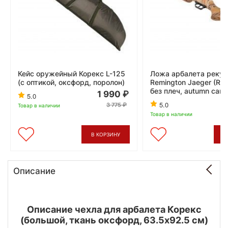
Кейс оружейный Корекс L-125
Ложа арбалета рекур
(с оптикой, оксфорд, поролон)
Remington Jaeger (R-
без плеч, autumn cam
1 990
5.0
5.0
3 775
Товар в наличии
Товар в наличии
В КОРЗИНУ
В
Описание
Описание чехла для арбалета Корекс
(большой, ткань оксфорд, 63.5x92.5 см)