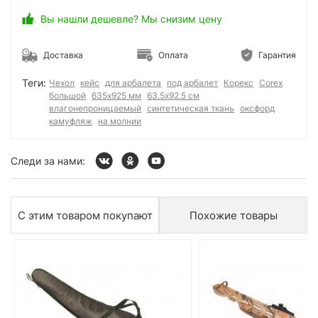
Вы нашли дешевле? Мы снизим цену
Доставка
Оплата
Гарантия
Теги:
Чехол
кейс
для арбалета
под арбалет
Корекс
Corex
большой
635х925 мм
63.5x92.5 см
влагонепроницаемый
синтетическая ткань
оксфорд
камуфляж
на молнии
Следи за нами:
С этим товаром покупают
Похожие товары