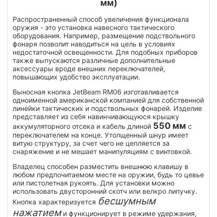
мм)
Распространенный способ увеличения функционала
оружия - это установка навесного тактического
оборудования. Например, размещение подствольного
фонаря позволит наводиться на цель в условиях
недостаточной освещенности. Для подобных приборов
также выпускаются различные дополнительные
аксессуары вроде внешних переключателей,
повышающих удобство эксплуатации.
Выносная кнопка JetBeam RM06 изготавливается
одноименной американской компанией для собственной
линейки тактических и подствольных фонарей. Изделие
представляет из себя навинчивающуюся крышку
550 мм
аккумуляторного отсека и кабель длиной
с
переключателем на конце. Утолщенный шнур имеет
витую структуру, за счет чего не цепляется за
снаряжение и не мешает манипуляциям с винтовкой.
Владелец способен разместить внешнюю клавишу в
любом предпочитаемом месте на оружии, будь то цевье
или пистолетная рукоять. Для установки можно
использовать двусторонний скотч или велкро липучку.
бесшумным
Кнопка характеризуется
нажатием
и функционирует в режиме удержания,