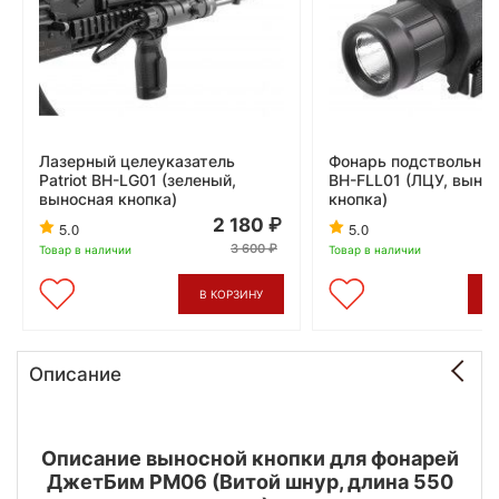
Лазерный целеуказатель
Фонарь подствольный 
Patriot BH-LG01 (зеленый,
BH-FLL01 (ЛЦУ, выно
выносная кнопка)
кнопка)
2 180
5.0
5.0
3 600
Товар в наличии
Товар в наличии
В КОРЗИНУ
В
Описание
Описание выносной кнопки для фонарей
ДжетБим РМ06 (Витой шнур, длина 550