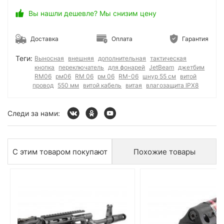
Вы нашли дешевле? Мы снизим цену
Доставка
Оплата
Гарантия
Теги:
Выносная
внешняя
дополнительная
тактическая
кнопка
переключатель
для фонарей
JetBeam
джетбим
RM06
рм06
RM 06
рм 06
RM-06
шнур 55 см
витой
провод
550 мм
витой кабель
витая
влагозащита IPX8
Следи за нами:
С этим товаром покупают
Похожие товары