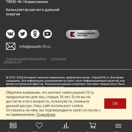
TREID-IN / Комиссионка
Калькулятор расчета дульной
энергии
info@popadiv10.ru
Политика конфиденциальности
Согласие на
обработку ПД
© 2013-2026 Интернет-магазин пневматики, арбалетов и луков – PopadiV10.ru. Все права
защищены. Вся информация, размещенная на сайте, носит информационный характер и не
является публичной офертой. Технические данные и комплект поставки товаров могут быть
изменены производителем без уведомления
ИП Жарук Александр Сергеевич, ОГРНИП: 314504704200042
Обратите внимание, что контент сайта popadiv10.ru
Пользуясь сайтом Popadiv10.ru, пользователь автоматически соглашается с условиями,
предназначен для лиц старше 18 лет. Если вы не
прописанными в
Политике конфиденциальности
достигли этого возраста, пожалуйста, покиньте
ОК
данный ресурс. Наш сайт использует cookie.
Копирование любой информации (тексты, фото, видео и др.) с сайта Popadiv10 запрещено,
за исключением наличия письменного согласия администрации сайта Popadiv10.
Оставаясь на нём, вы подтверждаете своё согласие с
их применением.
Подробнее