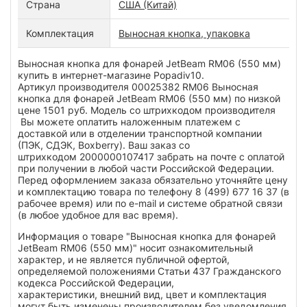
Страна
США (Китай)
Комплектация
Выносная кнопка, упаковка
Выносная кнопка для фонарей JetBeam RM06 (550 мм)
купить в интернет-магазине Popadiv10.
Артикул производителя 00025382 RM06 Выносная
кнопка для фонарей JetBeam RM06 (550 мм) по низкой
цене 1501 руб. Модель со штрихкодом производителя
Вы можете оплатить наложенным платежем с
доставкой или в отделении транспортной компании
(ПЭК, СДЭК, Boxberry). Ваш заказ со
штрихкодом 2000000107417 забрать на почте с оплатой
при получении в любой части Российской Федерации.
Перед оформлением заказа обязательно уточняйте цену
и комплектацию товара по телефону 8 (499) 677 16 37 (в
рабочее время) или по e-mail и системе обратной связи
(в любое удобное для вас время).
Информация о товаре "Выносная кнопка для фонарей
JetBeam RM06 (550 мм)" носит ознакомительный
характер, и не является публичной офертой,
определяемой положениями Статьи 437 Гражданского
кодекса Российской Федерации,
характеристики, внешний вид, цвет и комплектация
могут быть изменены производителем без уведомления.