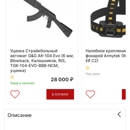
Уценка Страйкбольный
Налобное крепление 
автомат G&G АК-104 Evo (6 мм,
фонарей Armytek (Wiz
Blowback, Калашников, RIS,
Elf C2)
TGK-104-EVO-BBB-NCM,
уценка)
Под заказ
28 000
Товар в наличии
В КОРЗИНУ
В
Описание