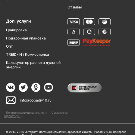
Отзывы
Доп. услуги
Гравировка
Подарочная упаковка
Опт
TREID-IN / Комиссионка
Калькулятор расчета дульной
энергии
info@popadiv10.ru
Политика конфиденциальности
Согласие на
обработку ПД
© 2013-2026 Интернет-магазин пневматики, арбалетов и луков – PopadiV10.ru. Все права