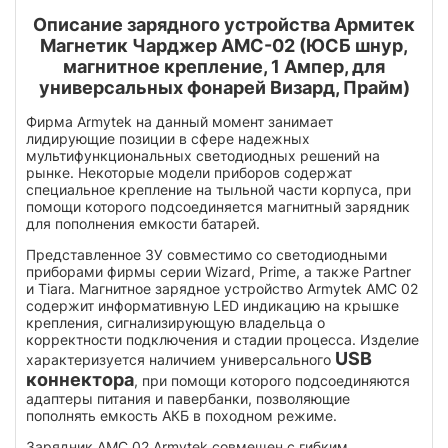
Описание зарядного устройства Армитек
Магнетик Чарджер АМС-02 (ЮСБ шнур,
магнитное крепление, 1 Ампер, для
универсальных фонарей Визард, Прайм)
Фирма Armytek на данный момент занимает
лидирующие позиции в сфере надежных
мультифункциональных светодиодных решений на
рынке. Некоторые модели приборов содержат
специальное крепление на тыльной части корпуса, при
помощи которого подсоединяется магнитный зарядник
для пополнения емкости батарей.
Представленное ЗУ совместимо со светодиодными
приборами фирмы серии Wizard, Prime, а также Partner
и Tiara. Магнитное зарядное устройство Armytek AMC 02
содержит информативную LED индикацию на крышке
крепления, сигнализирующую владельца о
корректности подключения и стадии процесса. Изделие
USB
характеризуется наличием универсального
коннектора
, при помощи которого подсоединяются
адаптеры питания и павербанки, позволяющие
пополнять емкость АКБ в походном режиме.
Зарядник AMC 02 Armytek совмещен с гибким