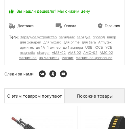
Вы нашли дешевле? Мы снизим цену
Доставка
Оплата
Гарантия
Теги:
Зарядное устройство
зарядник
зарядка
провод
шнур
для фонарей
для wizard
для prime
для tiara
Armytek
армитек
до 1А
1 ампер
до 1 ампера
USB
ЮСБ
УСБ
magnetic
charger
AMS-02
AMS 02
АМС-02
АМС 02
магнитное
на магнитах
магнит
магнитное крепление
Следи за нами:
С этим товаром покупают
Похожие товары