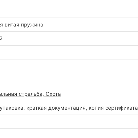
я витая пружина
й
ельная стрельба, Охота
 упаковка, краткая документация, копия сертификата