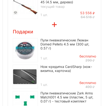
45 (4.5 мм, дерево)
текущий товар
53 556
1 шт.
64 516
Подарки
Пули пневматические Люман
Domed Pellets 4.5 мм (300 шт,
0.57 г)
бесплатно
1 шт.
290
Нож-кредитка CardSharp (нож-
визитка, карточка)
бесплатно
1 шт.
490
Пули пневматические Zark Arms
Match001 4.5 мм (пластик, 5 шт,
0.07 г) - тестовый комплект