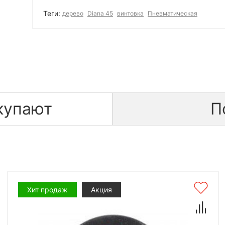
Теги:
дерево
Diana 45
винтовка
Пневматическая
купают
П
Хит продаж
Акция