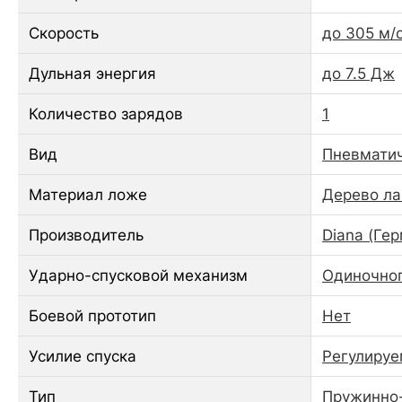
Скорость
до 305 м/с
Дульная энергия
до 7.5 Дж
Количество зарядов
1
Вид
Пневматич
Материал ложе
Дерево ла
Производитель
Diana (Ге
Ударно-спусковой механизм
Одиночног
Боевой прототип
Нет
Усилие спуска
Регулиру
Тип
Пружинно