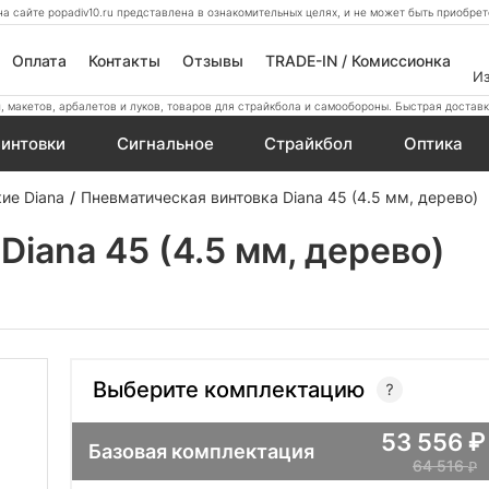
а сайте popadiv10.ru представлена в ознакомительных целях, и не может быть приобр
Оплата
Контакты
Отзывы
TRADE-IN / Комиссионка
И
 макетов, арбалетов и луков, товаров для страйкбола и самообороны. Быстрая доставк
интовки
Сигнальное
Страйкбол
Оптика
ие Diana
Пневматическая винтовка Diana 45 (4.5 мм, дерево)
iana 45 (4.5 мм, дерево)
Выберите комплектацию
53 556
Базовая комплектация
64 516