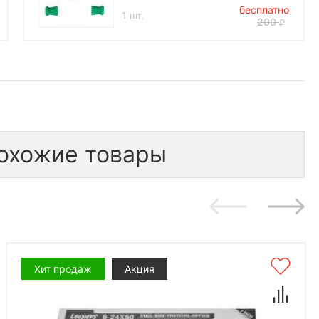
бесплатно
1 шт.
200
*количество подарков ограничено
охожие товары
Хит продаж
Акция