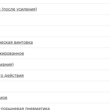
 (после усиления)
еская винтовка
кированное
рмания)
о действия
емое
-поршневая пневматика