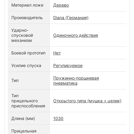
Материал ложе
Дерево
Производитель
Diana (Германия)
Ударно-
спусковой
Одиночного действия
механизм
Боевой прототип
Нет
Усилие спуска
Регулируемое
Пружинно-поршневая
Тип
пневматика
Тип
прицельного
Открытого типа (мушка + целик)
приспособления
Длина (мм)
1030
Прицельная