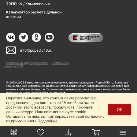
TREID-IN / Комиссионка
Калькулятор расчета дульной
энергии
info@popadiv10.ru
Политика конфиденциальности
Согласие на
обработку ПД
© 2013-2026 Интернет-магазин пневматики, арбалетов и луков – PopadiV10.ru. Все права
защищены. Вся информация, размещенная на сайте, носит информационный характер и не
является публичной офертой. Технические данные и комплект поставки товаров могут быть
изменены производителем без уведомления
ИП Жарук Александр Сергеевич, ОГРНИП: 314504704200042
Обратите внимание, что контент сайта popadiv10.ru
предназначен для лиц старше 18 лет. Если вы не
Пользуясь сайтом Popadiv10.ru, пользователь автоматически соглашается с условиями,
прописанными в
Политике конфиденциальности
достигли этого возраста, пожалуйста, покиньте
ОК
данный ресурс. Наш сайт использует cookie.
Копирование любой информации (тексты, фото, видео и др.) с сайта Popadiv10 запрещено,
за исключением наличия письменного согласия администрации сайта Popadiv10.
Оставаясь на нём, вы подтверждаете своё согласие с
их применением.
Подробнее