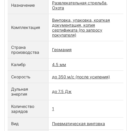
Развлекательная стрельба,
Назначение
Охота
Винтовка, упаковка, краткая
документация, копия
Комплектация
сертификата (по запросу
покупателя)
Страна
Германия
производства
Калибр
4.5 мм
Скорость
до 350 м/с (после усиления)
Дульная
до 7.5 Дж
энергия
Количество
1
зарядов
Вид
Пневматическая винтовка