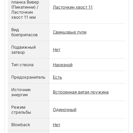
планка Вивер
(Пикатинни) /
Ласточкин хвост 11
Ласточкин
хвост 11 мм
Вид
Свинцовые пули
боеприпасов
Подвижный
Нет
затвор
Тип ствола
Нарезной
Предохранитель
Есть
Источник
Встроенная витая пружина
энергии
Режим
Одиночный
стрельбы
Blowback
Нет