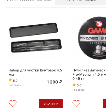
Набор для чистки Винтовок 4.5
Пули пневматические
мм
Pro-Magnum 4.5 мм (
0.49 г)
5.0
1 290
5.0
Под заказ
Под заказ
В КОРЗИНУ
В