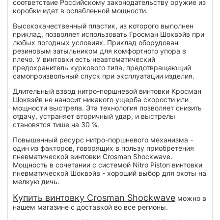
соответствие Российскому законодательству оружие из
коробки идет в ослабленной мощности.
Высококачественный пластик, из которого выполнен
приклад, позволяет использовать Гросман Шоквэйв при
любых погодных условиях. Приклад оборудован
резиновым затыльником для комфортного упора в
плечо. У винтовки есть неавтоматический
предохранитель куркового типа, предотвращающий
самопроизвольный спуск при эксплуатации изделия.
Длительный взвод нитро-поршневой винтовки Кросман
Шоквэйв не наносит никакого ущерба скорости или
мощности выстрела. Эта технология позволяет снизить
отдачу, устраняет вторичный удар, и выстрелы
становятся тише на 30 %.
Повышенный ресурс нитро-поршневого механизма -
один из факторов, говорящих в пользу приобретения
пневматической винтовки Crosman Shockwave.
Мощность в сочетании с системой Nitro Piston винтовки
пневматической Шоквэйв - хороший выбор для охоты на
мелкую дичь.
Купить винтовку Crosman Shockwave
можно в
нашем магазине с доставкой во все регионы.