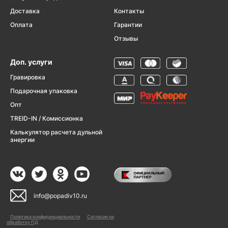
Доставка
Контакты
Оплата
Гарантии
Отзывы
Доп. услуги
Гравировка
Подарочная упаковка
Опт
TREID-IN / Комиссионка
Калькулятор расчета дульной
энергии
info@popadiv10.ru
Политика конфиденциальности
Согласие на
обработку ПД