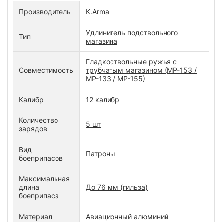
Производитель
K.Arma
Удлинитель подствольного
Тип
магазина
Гладкоствольные ружья с
Совместимость
трубчатым магазином (МР-153 /
МР-133 / МР-155)
Калибр
12 калибр
Количество
5 шт
зарядов
Вид
Патроны
боеприпасов
Максимальная
длина
До 76 мм (гильза)
боеприпаса
Материал
Авиационный алюминий