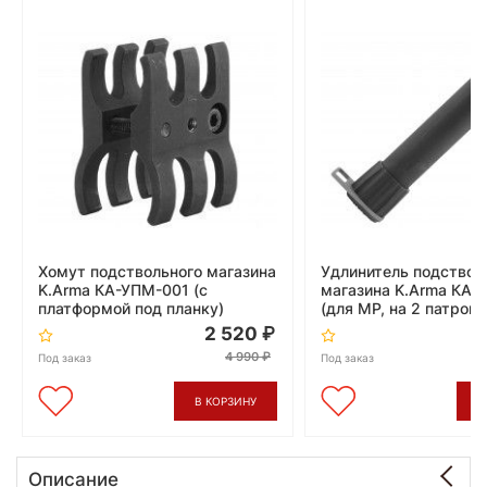
Хомут подствольного магазина
Удлинитель подствол
K.Arma КА-УПМ-001 (с
магазина K.Arma КА
платформой под планку)
(для MP, на 2 патрона
2 520
4 990
Под заказ
Под заказ
В КОРЗИНУ
В
Описание