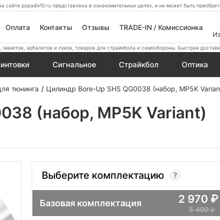
а сайте popadiv10.ru представлена в ознакомительных целях, и не может быть приобр
Оплата
Контакты
Отзывы
TRADE-IN / Комиссионка
И
 макетов, арбалетов и луков, товаров для страйкбола и самообороны. Быстрая доставк
интовки
Сигнальное
Страйкбол
Оптика
ля тюнинга
Цилиндр Bore-Up SHS QG0038 (набор, MP5K Varian
38 (набор, MP5K Variant)
Выберите комплектацию
2 970
Базовая комплектация
5 490