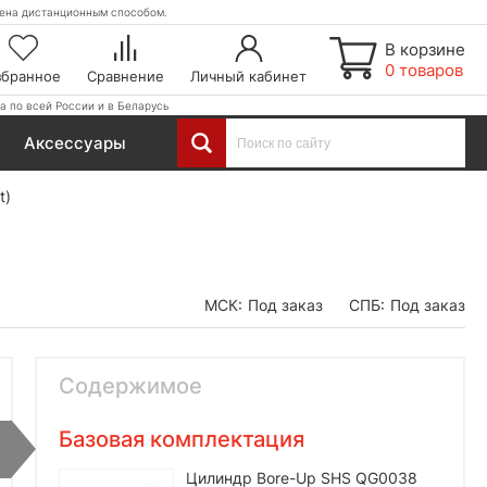
етена дистанционным способом.
В корзине
0 товаров
збранное
Сравнение
Личный кабинет
а по всей России и в Беларусь
Аксессуары
t)
МСК:
Под заказ
СПБ:
Под заказ
Содержимое
Базовая комплектация
Цилиндр Bore-Up SHS QG0038