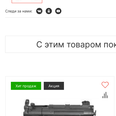
Следи за нами:
С этим товаром по
Хит продаж
Акция