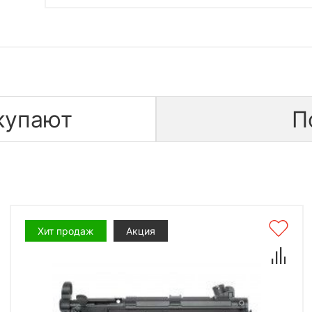
купают
П
Хит продаж
Акция