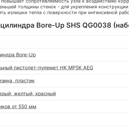
о повышает сопротивляемость узла к воздействию кор
меньшей толщины стенок - для укрепления конструкци
ить излишки тепла с поверхности при интенсивной рабо
цилиндра Bore-Up SHS QG0038 (набо
индра Bore-Up
ьный пистолет-пулемет HK MP5K AEG
езина, пластик
ерый, желтый, красный
иков от 550 мм