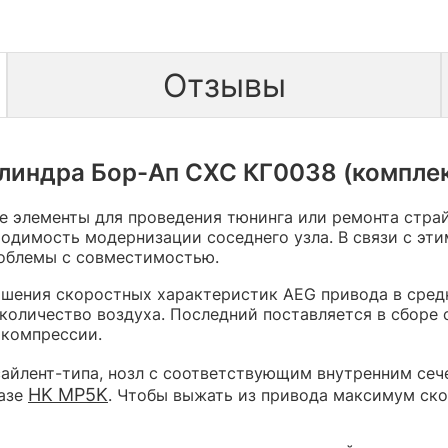
Отзывы
линдра Бор-Ап СХС КГ0038 (комплек
 элементы для проведения тюнинга или ремонта страй
ходимость модернизации соседнего узла. В связи с эт
облемы с совместимостью.
ышения скоростных характеристик AEG привода в сре
е количество воздуха. Последний поставляется в сбор
 компрессии.
айлент-типа, нозл с соответствующим внутренним сече
HK MP5K
базе
. Чтобы выжать из привода максимум ск