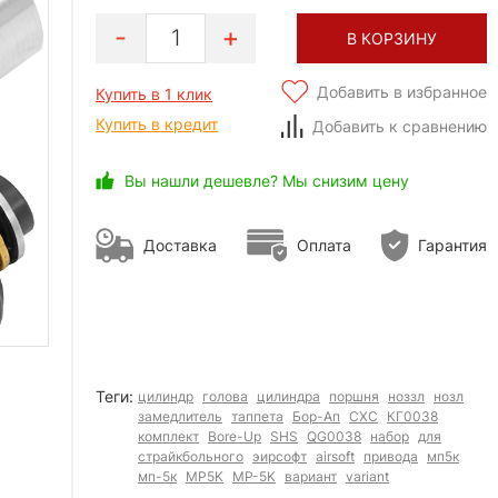
1
В КОРЗИНУ
Добавить в избранное
Купить в 1 клик
Купить в кредит
Добавить к сравнению
Вы нашли дешевле? Мы снизим цену
Доставка
Оплата
Гарантия
Теги:
цилиндр
голова
цилиндра
поршня
ноззл
нозл
замедлитель
таппета
Бор-Ап
СХС
КГ0038
комплект
Bore-Up
SHS
QG0038
набор
для
страйкбольного
эирсофт
airsoft
привода
мп5к
мп-5к
MP5K
MP-5K
вариант
variant