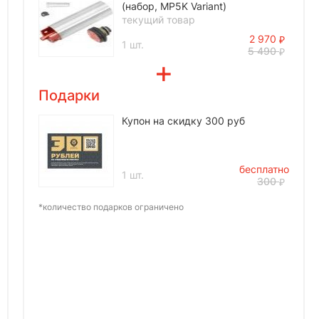
(набор, MP5K Variant)
текущий товар
2 970
1 шт.
5 490
Подарки
Купон на скидку 300 руб
бесплатно
1 шт.
300
*количество подарков ограничено