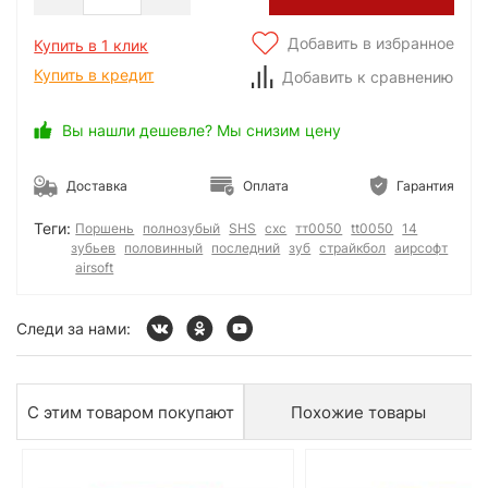
Добавить в избранное
Купить в 1 клик
Купить в кредит
Добавить к сравнению
Вы нашли дешевле? Мы снизим цену
Доставка
Оплата
Гарантия
Теги:
Поршень
полнозубый
SHS
схс
тт0050
tt0050
14
зубьев
половинный
последний
зуб
страйкбол
аирсофт
airsoft
Следи за нами:
С этим товаром покупают
Похожие товары