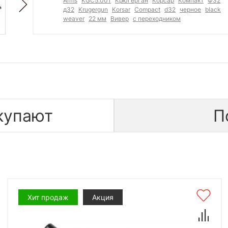
Arms
KGC5.001
Крюгерган
Корсар
Компакт
Ф32
д32
Krugergun
Korsar
Compact
d32
черное
black
weaver
22 мм
Вивер
с переходником
купают
П
Хит продаж
Акция