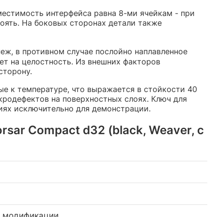
местимость интерфейса равна 8-ми ячейкам - при
коять. На боковых сторонах детали также
пеж, в противном случае послойно наплавленное
яет на целостность. Из внешних факторов
сторону.
е к температуре, что выражается в стойкости 40
кродефектов на поверхностных слоях. Ключ для
фиях исключительно для демонстрации.
sar Compact d32 (black, Weaver, с
о модификации