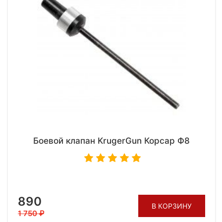
Боевой клапан KrugerGun Корсар Ф8
890
В КОРЗИНУ
1 750