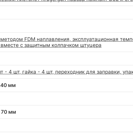
 методом FDM наплавления, эксплуатационная темпе
 вместе с защитным колпачком штуцера
т - 4 шт, гайка - 4 шт, переходник для заправки, упа
 40 мм
x 70 мм