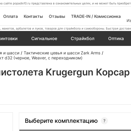
а сайте popadiv10.ru представлена в ознакомительных целях, и не может быть приобр
Оплата
Контакты
Отзывы
TRADE-IN / Комиссионка
И
 макетов, арбалетов и луков, товаров для страйкбола и самообороны. Быстрая доставк
интовки
Сигнальное
Страйкбол
Оптика
я и шасси
Тактические цевья и шасси Zark Arms
т d32 (черное, Weaver, с переходником)
пистолета Krugergun Корсар
Выберите комплектацию