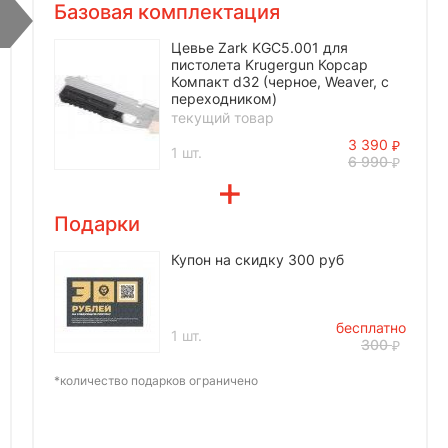
Базовая комплектация
Цевье Zark KGC5.001 для
пистолета Krugergun Корсар
Компакт d32 (черное, Weaver, с
переходником)
текущий товар
3 390
1 шт.
6 990
Подарки
Купон на скидку 300 руб
бесплатно
1 шт.
300
*количество подарков ограничено