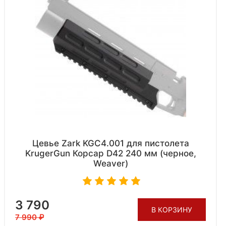
Цевье Zark KGC4.001 для пистолета
KrugerGun Корсар D42 240 мм (черное,
Weaver)
3 790
В КОРЗИНУ
7 990