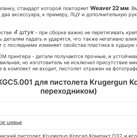
Weaver 22 мм
планку, стандарт которой повторяет
. В
 два аксессуара, к примеру, ЛЦУ и дополнительную ру
4 штук
естве
- при сборке важно не перетягивать кре
ь деталям падать и ударятся, что также негативно вли
т с последними изменяет свойства пластика в худшую 
M принтера - детали получаются прочные, и устойчивы
вильная, но изготовитель не исключил присутствие ми
е в комплект не входит, пистолет отражен на фотогра
GC5.001 для пистолета Krugergun Kor
переходником)
ое цевье
еский пистолет Krugergun Корсар Компакт D32 и ег