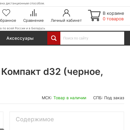
етена дистанционным способом.
В корзине
0 товаров
збранное
Сравнение
Личный кабинет
а по всей России и в Беларусь
Аксессуары
 Компакт d32 (черное,
МСК:
Товар в наличии
СПБ:
Под заказ
Содержимое