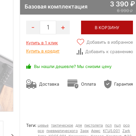
3 390
Базовая комплектация
6 990
1
В КОРЗИНУ
Добавить в избранное
Купить в 1 клик
Купить в кредит
Добавить к сравнению
Вы нашли дешевле? Мы снизим цену
Доставка
Оплата
Гарантия
Теги:
цевье
тактическое
для
пистолета
псп
пцп
рср
pcp
пневматического
Зарк
Армс
КГЦ5.001
Zark