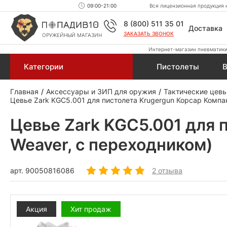
09:00-21:00
Вся лицензионная продукция н
8 (800) 511 35 01
Доставка
ЗАКАЗАТЬ ЗВОНОК
ОРУЖЕЙНЫЙ МАГАЗИН
Интернет-магазин пневматики,
Категории
Пистолеты
В
Главная
Аксессуары и ЗИП для оружия
Тактические цевь
Цевье Zark KGC5.001 для пистолета Krugergun Корсар Компак
Цевье Zark KGC5.001 для 
Weaver, с переходником)
арт.
90050816086
2 отзыва
Акция
Хит продаж