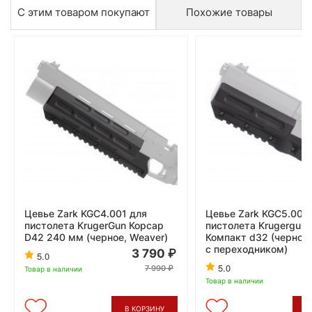
С этим товаром покупают
Похожие товары
Цевье Zark KGC4.001 для
Цевье Zark KGC5.001
пистолета KrugerGun Корсар
пистолета Krugergun
D42 240 мм (черное, Weaver)
Компакт d32 (черное,
с переходником)
3 790
5.0
5.0
7 990
Товар в наличии
Товар в наличии
В КОРЗИНУ
В