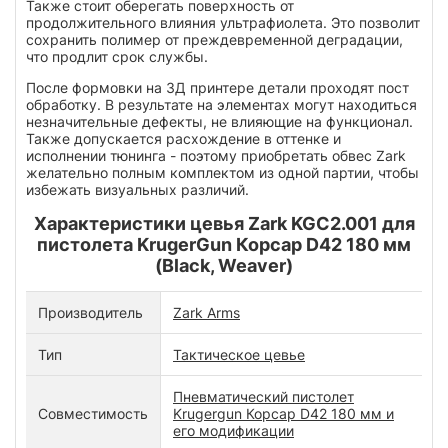
Также стоит оберегать поверхность от
продолжительного влияния ультрафиолета. Это позволит
сохранить полимер от преждевременной деградации,
что продлит срок службы.
После формовки на 3Д принтере детали проходят пост
обработку. В результате на элементах могут находиться
незначительные дефекты, не влияющие на функционал.
Также допускается расхождение в оттенке и
исполнении тюнинга - поэтому приобретать обвес Zark
желательно полным комплектом из одной партии, чтобы
избежать визуальных различий.
Характеристики цевья Zark KGC2.001 для
пистолета KrugerGun Корсар D42 180 мм
(Black, Weaver)
Производитель
Zark Arms
Тип
Тактическое цевье
Пневматический пистолет
Совместимость
Krugergun Корсар D42 180 мм и
его модификации