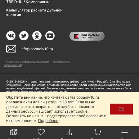
TREID-IN / Комиссионка
Калькулятор расчета дульной
энергии
info@popadiv10.ru
Политика конфиденциальности
Согласие на
обработку ПД
© 2013-2026 Интернет-магазин пневматики, арбалетов и луков – PopadiV10.ru. Все права
защищены. Вся информация, размещенная на сайте, носит информационный характер и не
является публичной офертой. Технические данные и комплект поставки товаров могут быть
изменены производителем без уведомления
ИП Жарук Александр Сергеевич, ОГРНИП: 314504704200042
Обратите внимание, что контент сайта popadiv10.ru
Пользуясь сайтом Popadiv10.ru, пользователь автоматически соглашается с условиями,
предназначен для лиц старше 18 лет. Если вы не
прописанными в
Политике конфиденциальности
достигли этого возраста, пожалуйста, покиньте
ОК
данный ресурс. Наш сайт использует cookie.
Копирование любой информации (тексты, фото, видео и др.) с сайта Popadiv10 запрещено,
за исключением наличия письменного согласия администрации сайта Popadiv10.
Оставаясь на нём, вы подтверждаете своё согласие с
их применением.
Подробнее