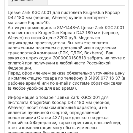
Цевье Zark KGC2.001 для пистолета KrugerGun Корсар
D42 180 мм (черное, Weaver) купить в интернет-
магазине Popadiv10.
Артикул производителя SM-1448-A Цевье Zark KGC2.001
для пистолета KrugerGun Корсар D42 180 мм (черное,
Weaver) по низкой цене 3290 руб. Модель со
штрихкодом производителя Вы можете оплатить
наложенным платежем с доставкой или в отделении
транспортной компании (ПЭК, СДЭК, Boxberry). Ваш
заказ со штрихкодом 2000000160818 забрать на почте с
оплатой при получении в любой части Российской
Федерации.
Перед оформлением заказа обязательно уточняйте цену
и комплектацию товара по телефону 8 (499) 677 16 37 (в
рабочее время) или по e-mail и системе обратной связи
(в любое удобное для вас время).
Информация о товаре "Цевье Zark KGC2.001 для
пистолета KrugerGun Корсар D42 180 мм (черное,
Weaver)" носит ознакомительный характер, и не
является публичной офертой, определяемой
положениями Статьи 437 Гражданского кодекса
Российской Федерации, характеристики, внешний вид,
цвет и комплектация могут быть изменены
производителем без уведомления.