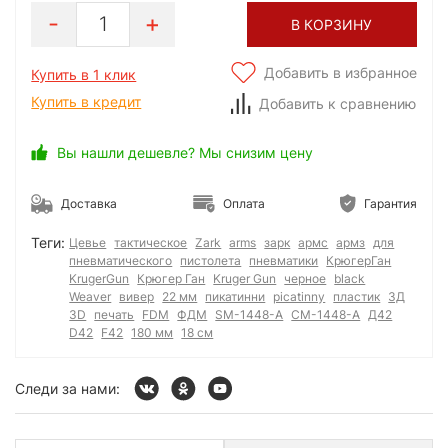
1
В КОРЗИНУ
Добавить в избранное
Купить в 1 клик
Купить в кредит
Добавить к сравнению
Вы нашли дешевле? Мы снизим цену
Доставка
Оплата
Гарантия
Теги:
Цевье
тактическое
Zark
arms
зарк
армс
армз
для
пневматического
пистолета
пневматики
КрюгерГан
KrugerGun
Крюгер Ган
Kruger Gun
черное
black
Weaver
вивер
22 мм
пикатинни
picatinny
пластик
3Д
3D
печать
FDM
ФДМ
SM-1448-A
СМ-1448-А
Д42
D42
F42
180 мм
18 см
Следи за нами: