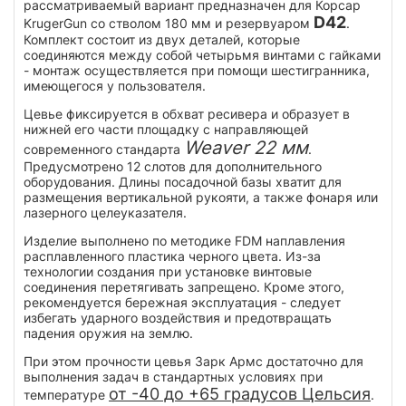
рассматриваемый вариант предназначен для Корсар
D42
KrugerGun со стволом 180 мм и резервуаром
.
Комплект состоит из двух деталей, которые
соединяются между собой четырьмя винтами с гайками
- монтаж осуществляется при помощи шестигранника,
имеющегося у пользователя.
Цевье фиксируется в обхват ресивера и образует в
нижней его части площадку с направляющей
Weaver 22 мм
современного стандарта
.
Предусмотрено 12 слотов для дополнительного
оборудования. Длины посадочной базы хватит для
размещения вертикальной рукояти, а также фонаря или
лазерного целеуказателя.
Изделие выполнено по методике FDM наплавления
расплавленного пластика черного цвета. Из-за
технологии создания при установке винтовые
соединения перетягивать запрещено. Кроме этого,
рекомендуется бережная эксплуатация - следует
избегать ударного воздействия и предотвращать
падения оружия на землю.
При этом прочности цевья Зарк Армс достаточно для
выполнения задач в стандартных условиях при
от -40 до +65 градусов Цельсия
температуре
.