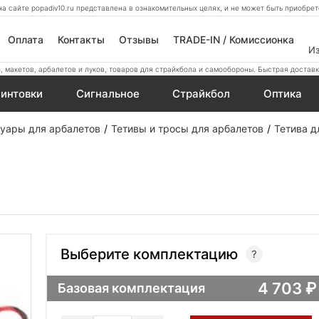
а сайте popadiv10.ru представлена в ознакомительных целях, и не может быть приобр
Оплата
Контакты
Отзывы
TRADE-IN / Комиссионка
И
 макетов, арбалетов и луков, товаров для страйкбола и самообороны. Быстрая доставк
интовки
Сигнальное
Страйкбол
Оптика
уары для арбалетов
Тетивы и тросы для арбалетов
Тетива д
Выберите комплектацию
4 703
Базовая комплектация