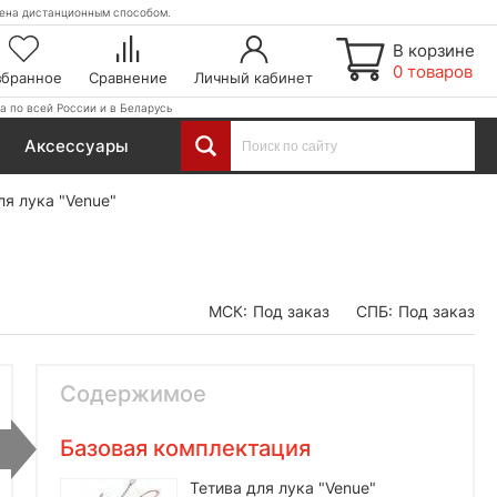
етена дистанционным способом.
В корзине
0 товаров
збранное
Сравнение
Личный кабинет
а по всей России и в Беларусь
Аксессуары
ля лука "Venue"
МСК:
Под заказ
СПБ:
Под заказ
Содержимое
Базовая комплектация
Тетива для лука "Venue"