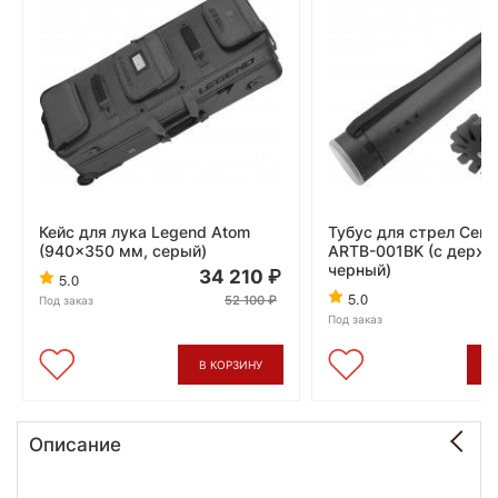
Кейс для лука Legend Atom
Тубус для стрел Cent
(940x350 мм, серый)
ARTB-001BK (с держа
черный)
34 210
5.0
5.0
52 100
Под заказ
Под заказ
В КОРЗИНУ
В
Описание