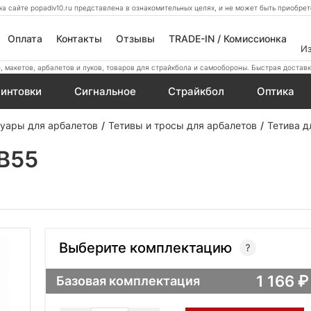
а сайте popadiv10.ru представлена в ознакомительных целях, и не может быть приобр
Оплата
Контакты
Отзывы
TRADE-IN / Комиссионка
И
 макетов, арбалетов и луков, товаров для страйкбола и самообороны. Быстрая доставк
интовки
Сигнальное
Страйкбол
Оптика
уары для арбалетов
Тетивы и тросы для арбалетов
Тетива д
XB55
Выберите комплектацию
1 166
Базовая комплектация