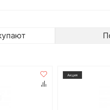
купают
П
Акция