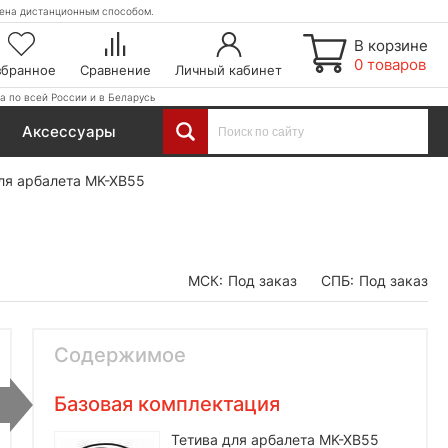
етена дистанционным способом.
В корзине
0 товаров
збранное
Сравнение
Личный кабинет
а по всей России и в Беларусь
Аксессуары
ля арбалета MK-XB55
МСК:
Под заказ
СПБ:
Под заказ
Содержимое
Базовая комплектация
Тетива для арбалета MK-XB55