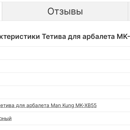
Отзывы
ктеристики Тетива для арбалета MK
r тетива для арбалета Man Kung MK-XB55
ёрный