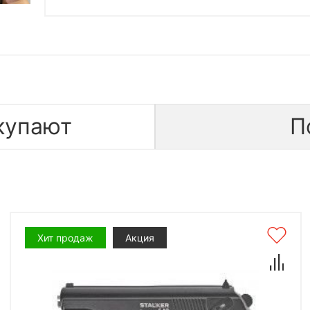
купают
П
Хит продаж
Акция