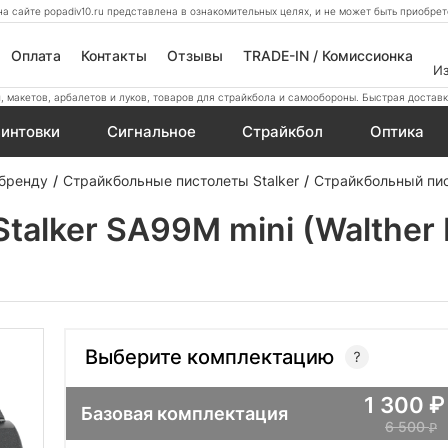
а сайте popadiv10.ru представлена в ознакомительных целях, и не может быть приобр
Оплата
Контакты
Отзывы
TRADE-IN / Комиссионка
И
 макетов, арбалетов и луков, товаров для страйкбола и самообороны. Быстрая доставк
интовки
Сигнальное
Страйкбол
Оптика
 бренду
Страйкбольные пистолеты Stalker
Страйкбольный пист
alker SA99M mini (Walther 
Выберите комплектацию
1 300
Базовая комплектация
6 500