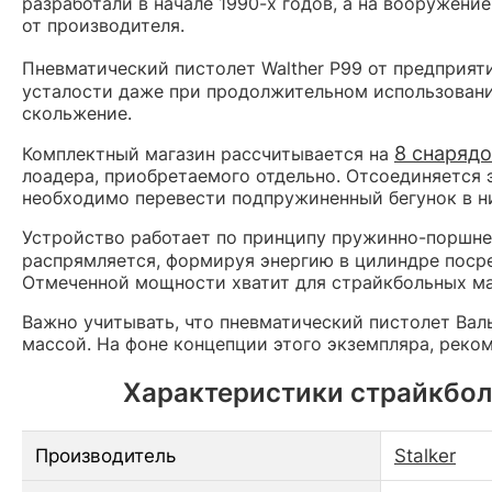
разработали в начале 1990-х годов, а на вооружени
от производителя.
Пневматический пистолет Walther P99 от предприят
усталости даже при продолжительном использовани
скольжение.
8 снаряд
Комплектный магазин рассчитывается на
лоадера, приобретаемого отдельно. Отсоединяется 
необходимо перевести подпружиненный бегунок в н
Устройство работает по принципу пружинно-поршнев
распрямляется, формируя энергию в цилиндре пос
Отмеченной мощности хватит для страйкбольных ма
Важно учитывать, что пневматический пистолет Вал
массой. На фоне концепции этого экземпляра, реко
Характеристики страйкбольн
Производитель
Stalker