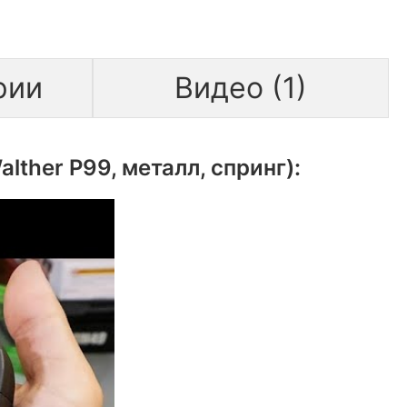
рии
Видео (1)
ther P99, металл, спринг):