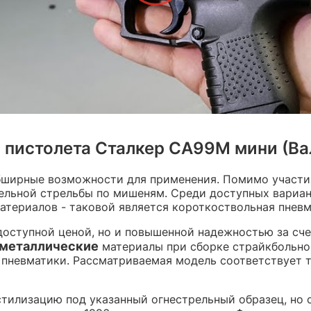
пистолета Сталкер СА99М мини (Вал
ширные возможности для применения. Помимо участия 
ельной стрельбы по мишеням. Среди доступных вариа
териалов - таковой является короткоствольная пневма
оступной ценой, но и повышенной надежностью за счет
металлические
материалы при сборке страйкбольног
е пневматики. Рассматриваемая модель соответствует 
 стилизацию под указанный огнестрельный образец, но