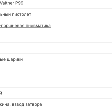
Walther P99
ьный пистолет
-поршневая пневматика
вые шарики
й
жина, взвод затвора