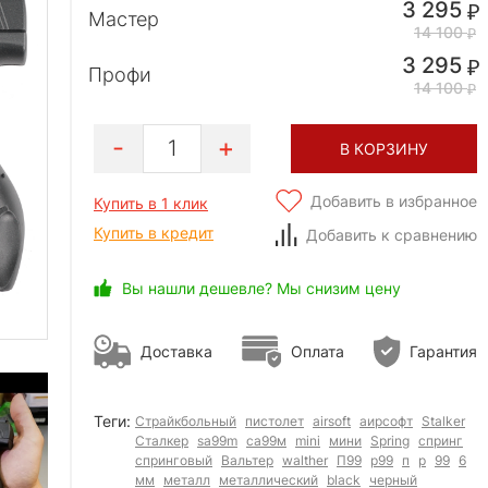
3 295
Мастер
14 100
3 295
Профи
14 100
1
В КОРЗИНУ
Добавить в избранное
Купить в 1 клик
Купить в кредит
Добавить к сравнению
Вы нашли дешевле? Мы снизим цену
Доставка
Оплата
Гарантия
Теги:
Страйкбольный
пистолет
airsoft
аирсофт
Stalker
Сталкер
sa99m
са99м
mini
мини
Spring
спринг
спринговый
Вальтер
walther
П99
p99
п
p
99
6
мм
металл
металлический
black
черный