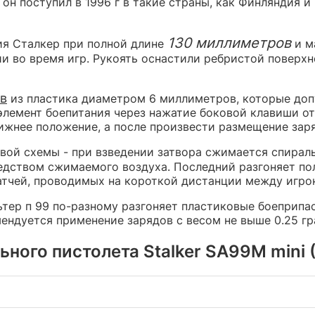
е он поступил в 1996 г в такие страны, как Финляндия
130 миллиметров
ия Сталкер при полной длине
и м
и во время игр. Рукоять оснастили ребристой повер
ов
из пластика диаметром 6 миллиметров, которые доп
элемент боепитания через нажатие боковой клавиши от
ижнее положение, а после произвести размещение зар
ой схемы - при взведении затвора сжимается спиральн
редством сжимаемого воздуха. Последний разгоняет п
тчей, проводимых на короткой дистанции между игро
ьтер п 99 по-разному разгоняет пластиковые боеприпа
мендуется применение зарядов с весом не выше 0.25 г
ого пистолета Stalker SA99M mini (W