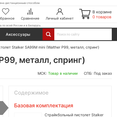
етена дистанционным способом.
В корзине
0 товаров
збранное
Сравнение
Личный кабинет
а по всей России и в Беларусь
Аксессуары
олет Stalker SA99M mini (Walther P99, металл, спринг)
P99, металл, спринг)
МСК:
Товар в наличии
СПБ:
Под заказ
Содержимое
Базовая комплектация
Страйкбольный пистолет Stalker