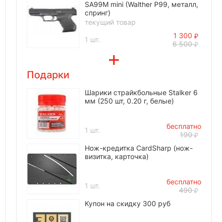
SA99M mini (Walther P99, металл,
спринг)
текущий товар
1 300
1 шт.
6 500
Подарки
Шарики страйкбольные Stalker 6
мм (250 шт, 0.20 г, белые)
бесплатно
1 шт.
190
Нож-кредитка CardSharp (нож-
визитка, карточка)
бесплатно
1 шт.
490
Купон на скидку 300 руб