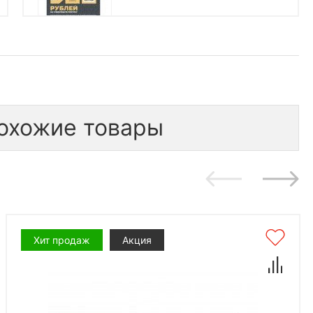
бесплатно
1 шт.
300
*количество подарков ограничено
охожие товары
Хит продаж
Акция