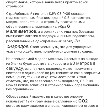
спортсменов, которые занимаются практической
стрельбой.
Страйкбольный пистолет KJW CZ P-09 оснащен
гладкоствольным бланком длиной 9.5 сантиметра,
модель рассчитана на стрельбу пластиковыми
6
сферическими элементами калибра
миллиметров
, а в роли хранилища под боезапас
выступает магазин с подпружиненным подавателем,
25
рассчитанный на одновременный заряд
снарядов
. Стоит упомянуть, что для упрощения
указанного действия, потребуется докупить лоадер.
На описываемой модели метаемый элемент на выходе
90 метров в
из бланка будет достигать скорости в
секунду
, за счет чего владелец может применять
пистолет с одинаковой эффективностью как в закрытом
помещении, так и на открытой местности. Стоит
отметить, что, по заявлению производителя, CZ P-09
может использоваться в страйкбольных соревнованиях
без ограничений.
Обозреваемый экземпляр в качестве энергии
CO2
использует 12-ти граммовые баллончики с
,
которые размещаются в специализированном отсеке в