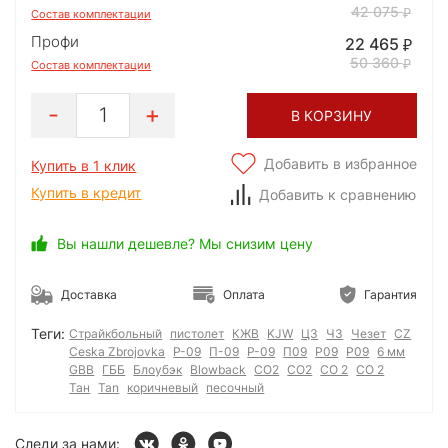
42 075
Состав комплектации
Профи
22 465
50 360
Состав комплектации
1
В КОРЗИНУ
Добавить в избранное
Купить в 1 клик
Купить в кредит
Добавить к сравнению
Вы нашли дешевле? Мы снизим цену
Доставка
Оплата
Гарантия
Теги:
Страйкбольный
пистолет
КЖВ
KJW
ЦЗ
ЧЗ
Чезет
CZ
Ceska Zbrojovka
P-09
П-09
Р-09
П09
Р09
P09
6 мм
GBB
ГББ
Блоубэк
Blowback
CO2
СО2
СО 2
CO 2
Тан
Tan
коричневый
песочный
Следи за нами: