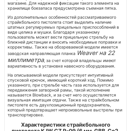
магазине. Для надежной фиксации такого элемента на
хранилище боезапаса предусмотрена съемная пятка.
Из дополнительных особенностей рассматриваемого
страйкбольного пистолета стоит выделить наличие
штатных регулируемых прицельных приспособлений в
виде целика и мушки. Благодаря указанному
пользователь может вести прицельную стрельбу на
ближней дистанции и вносить необходимые поправки и
коррективы. Также на обозреваемой модели имеется
Weaver на 22
заводская направляющая планка
миллиметра
, за счет которой владельцы имеют
вариативность в установке навесного оборудования.
На описываемой модели присутствует интуитивный
спусковой крючок, имеющий короткий ход. Помимо
указанного, при стрельбе часть газа используется для
передвижения затворной рамы, такой исполнение
называется Blowback, и за счет него осуществляется
визуальная имитация отдачи. Также на страйкбольном
пистолете есть двухпозиционный предохранитель,
который предотвращает непроизвольные выстрелы при
транспортировке.
Характеристики страйкбольного
пистолета KJW CZ P-09 (6 мм, GBB, Co2,