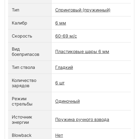
Тип
Спринговый (пружинный)
Калибр
6 мм
Скорость
60-69 м/с
Вид
Пластиковые шары 6 мм
боеприпасов
Тип ствола
Гладкий
Количество
6 шт
зарядов
Режим
Одиночный
стрельбы
Источник
Пружина ручного взвода
энергии
Blowback
Нет