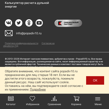
Калькулятор расчета дульной
энергии
info@popadiv10.ru
Политика конфиденциальности
Согласие на
обработку ПД
© 2013-2026 Интернет-магазин пневматики, арбалетов и луков – PopadiV10.ru. Все права
защищены. Вся информация, размещенная на сайте, носит информационный характер и не
является публичной офертой. Технические данные и комплект поставки товаров могут быть
изменены производителем без уведомления
ИП Жарук Александр Сергеевич, ОГРНИП: 314504704200042
Обратите внимание, что контент сайта popadiv10.ru
Пользуясь сайтом Popadiv10.ru, пользователь автоматически соглашается с условиями,
предназначен для лиц старше 18 лет. Если вы не
прописанными в
Политике конфиденциальности
достигли этого возраста, пожалуйста, покиньте
ОК
данный ресурс. Наш сайт использует cookie.
Копирование любой информации (тексты, фото, видео и др.) с сайта Popadiv10 запрещено,
за исключением наличия письменного согласия администрации сайта Popadiv10.
Оставаясь на нём, вы подтверждаете своё согласие с
их применением.
Подробнее
Каталог
Избранное
Сравнение
Корзина
Меню