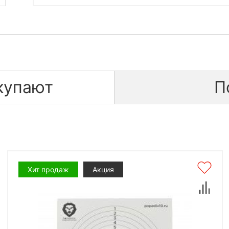
купают
П
Хит продаж
Акция