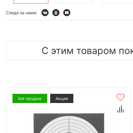
Следи за нами:
С этим товаром по
Хит продаж
Акция