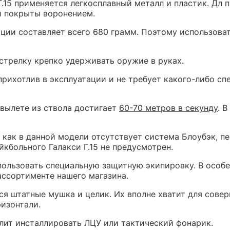
Г.15 применяется легкосплавный металл и пластик. Дл
и покрыты воронением.
кции составляет всего 680 грамм. Поэтому использова
стрелку крепко удерживать оружие в руках.
еприхотлив в эксплуатации и не требует какого-либо с
 вылете из ствола достигает
60-70 метров в секунду
. 
к как в данной модели отсутствует система Блоубэк, 
кбольного Галакси Г.15 не предусмотрен.
ользовать специальную защитную экипировку. В особе
ассортименте нашего магазина.
 штатные мушка и целик. Их вполне хватит для совер
ризонтали.
лит инсталлировать ЛЦУ или тактический фонарик.