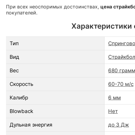
При всех неоспоримых достоинствах,
цена страйкбо
покупателей.
Характеристики с
Тип
Спрингово
Вид
Страйкбол
Вес
680 грам
Скорость
60-70 м/с
Калибр
6 мм
Blowback
Нет
Дульная энергия
до 3 Дж