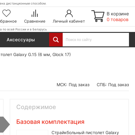
етена дистанционным способом.
В корзине
0 товаров
збранное
Сравнение
Личный кабинет
а по всей России и в Беларусь
Аксессуары
олет Galaxy G.15 (6 мм, Glock 17)
МСК:
Под заказ
СПБ:
Под заказ
Содержимое
Базовая комплектация
Страйкбольный пистолет Galaxy