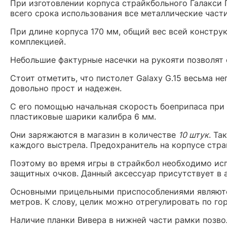
При изготовлении корпуса страйкбольного Галакси 
всего срока использования все металлические част
При длине корпуса 170 мм, общий вес всей констру
комплекцией.
Небольшие фактурные насечки на рукояти позволят 
Стоит отметить, что пистолет Galaxy G.15 весьма н
довольно прост и надежен.
С его помощью начальная скорость боеприпаса при
пластиковые шарики калибра 6 мм.
Они заряжаются в магазин в количестве
10 штук
. Та
каждого выстрела. Предохранитель на корпусе страй
Поэтому во время игры в страйкбол необходимо исп
защитных очков. Данный аксессуар присутствует в 
Основными прицельными приспособлениями являются
метров. К слову, целик можно отрегулировать по го
Наличие планки Вивера в нижней части рамки позво