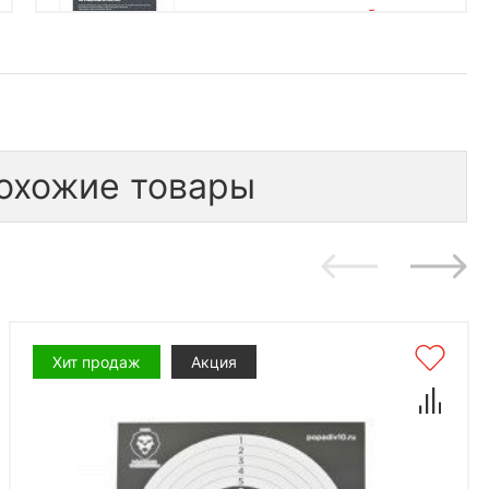
бесплатно
1 шт.
300
*количество подарков ограничено
охожие товары
Хит продаж
Акция