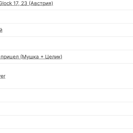
lock 17, 23 (Австрия)
й
прицел (Мушка + Целик)
ver