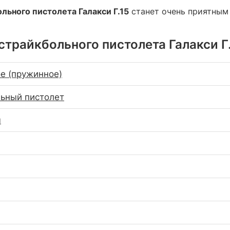
льного пистолета Галакси Г.15
станет очень приятным
трайкбольного пистолета Галакси Г.1
е (пружинное)
ьный пистолет
м