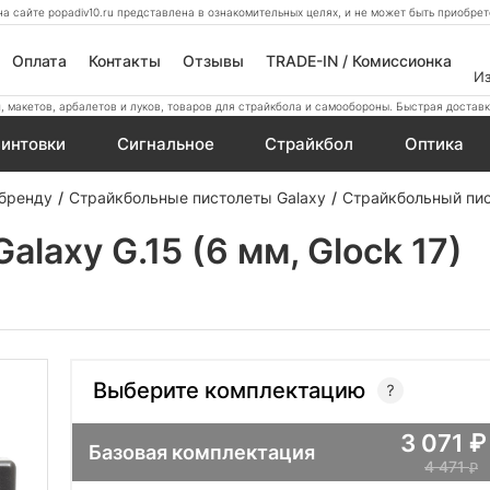
а сайте popadiv10.ru представлена в ознакомительных целях, и не может быть приобр
Оплата
Контакты
Отзывы
TRADE-IN / Комиссионка
И
 макетов, арбалетов и луков, товаров для страйкбола и самообороны. Быстрая доставк
интовки
Сигнальное
Страйкбол
Оптика
 бренду
Страйкбольные пистолеты Galaxy
Страйкбольный пист
laxy G.15 (6 мм, Glock 17)
Выберите комплектацию
3 071
Базовая комплектация
4 471