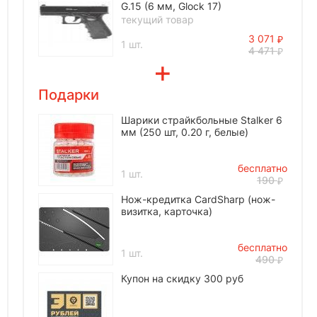
G.15 (6 мм, Glock 17)
текущий товар
3 071
1 шт.
4 471
Подарки
Шарики страйкбольные Stalker 6
мм (250 шт, 0.20 г, белые)
бесплатно
1 шт.
190
Нож-кредитка CardSharp (нож-
визитка, карточка)
бесплатно
1 шт.
490
Купон на скидку 300 руб