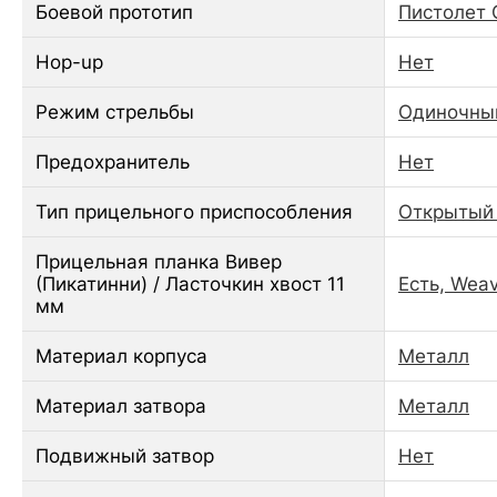
Боевой прототип
Пистолет G
Hop-up
Нет
Режим стрельбы
Одиночны
Предохранитель
Нет
Тип прицельного приспособления
Открытый 
Прицельная планка Вивер
(Пикатинни) / Ласточкин хвост 11
Есть, Wea
мм
Материал корпуса
Металл
Материал затвора
Металл
Подвижный затвор
Нет