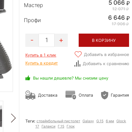
5 066
Мастер
12 071
6 646
Профи
17 906
1
В КОРЗИНУ
Добавить в избранное
Купить в 1 клик
Купить в кредит
Добавить к сравнению
Вы нашли дешевле? Мы снизим цену
Доставка
Оплата
Гарантия
Теги:
страйкбольный пистолет
Galaxy
G.15
6 мм
Glock
17
Галакси
Г.15
Глок