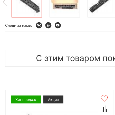
Следи за нами:
С этим товаром по
Хит продаж
Акция