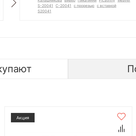
Калашникова
Вивер
Пикатинни
Picatinny
Weaver
S-20041
С-20041
с прорезью
с вставкой
S20041
купают
П
Акция