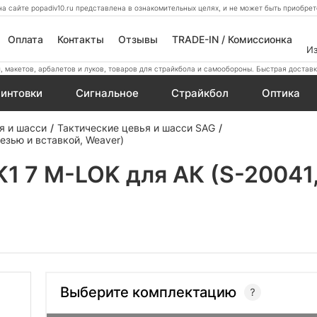
а сайте popadiv10.ru представлена в ознакомительных целях, и не может быть приобр
Оплата
Контакты
Отзывы
TRADE-IN / Комиссионка
И
 макетов, арбалетов и луков, товаров для страйкбола и самообороны. Быстрая доставк
интовки
Сигнальное
Страйкбол
Оптика
я и шасси
Тактические цевья и шасси SAG
езью и вставкой, Weaver)
1 7 М-LOK для АК (S-20041,
Выберите комплектацию