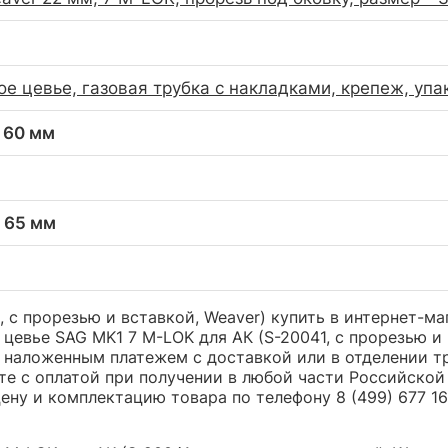
ое цевье, газовая трубка с накладками, крепеж, упа
x 60 мм
x 65 мм
 с прорезью и вставкой, Weaver) купить в интернет-ма
цевье SAG MK1 7 М-LOK для АК (S-20041, с прорезью и 
наложенным платежем с доставкой или в отделении тр
те с оплатой при получении в любой части Российской
ну и комплектацию товара по телефону 8 (499) 677 16 