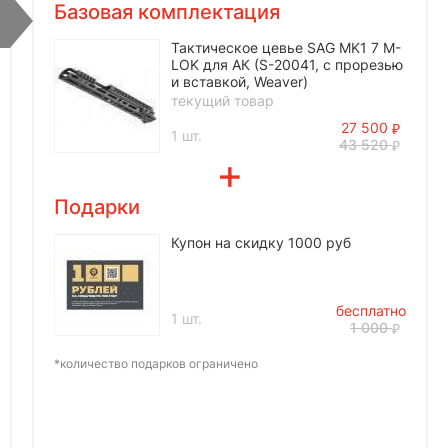
Базовая комплектация
Тактическое цевье SAG MK1 7 М-
LOK для АК (S-20041, с прорезью
и вставкой, Weaver)
текущий товар
27 500
1 шт.
43 520
Подарки
Купон на скидку 1000 руб
бесплатно
1 шт.
1 000
*количество подарков ограничено