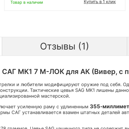
Купить в 1 клик
Товар в наличии
Отзывы (1)
 САГ МК1 7 М-ЛОК для АК (Вивер, с п
трелки и любители модифицируют оружие под себя. Од
онструкции. Тактические цевья SAG MK1 лишены данног
циализированной мастерской.
355-миллиме
ключает усиленную раму с удлиненным
рмы САГ устанавливается взамен штатных деталей авт
378 граммов. Цевье SAG чашечного типа не содержит в