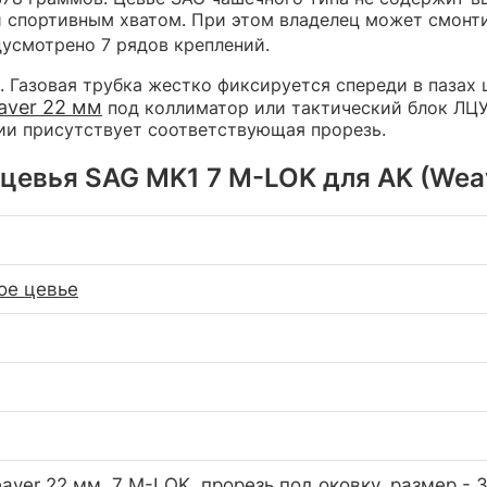
и спортивным хватом. При этом владелец может смонт
усмотрено 7 рядов креплений.
Газовая трубка жестко фиксируется спереди в пазах цев
aver 22 мм
под коллиматор или тактический блок ЛЦУ
ии присутствует соответствующая прорезь.
цевья SAG MK1 7 M-LOK для AK (Weave
ое цевье
aver 22 мм, 7 M-LOK, прорезь под оковку, размер -