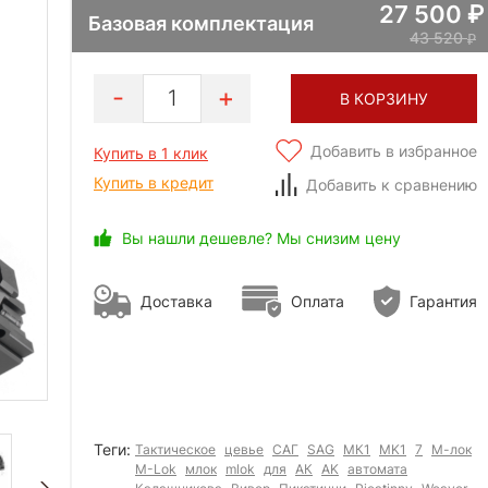
27 500
Базовая комплектация
43 520
1
В КОРЗИНУ
Добавить в избранное
Купить в 1 клик
Купить в кредит
Добавить к сравнению
Вы нашли дешевле? Мы снизим цену
Доставка
Оплата
Гарантия
Теги:
Тактическое
цевье
САГ
SAG
МК1
MK1
7
М-лок
M-Lok
млок
mlok
для
АК
AK
автомата