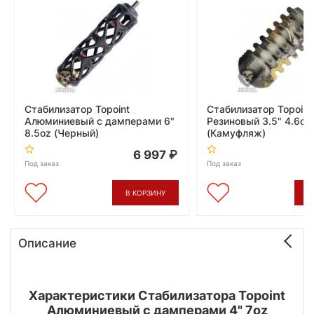
Стабилизатор Topoint
Стабилизатор Topoint
Алюминиевый с дамперами 6"
Резиновый 3.5" 4.6oz
8.5oz (Черный)
(Камуфляж)
6 997
Под заказ
Под заказ
В КОРЗИНУ
В
Описание
Характеристики Стабилизатора Topoint
Алюминиевый с дамперами 4" 7oz