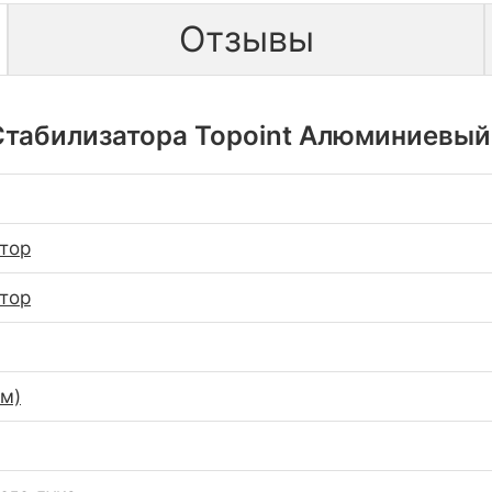
Отзывы
табилизатора Topoint Алюминиевый 
тор
тор
см)