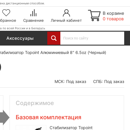
етена дистанционным способом.
В корзине
0 товаров
збранное
Сравнение
Личный кабинет
а по всей России и в Беларусь
Аксессуары
табилизатор Topoint Алюминиевый 8" 6.5oz (Черный)
)
МСК:
Под заказ
СПБ:
Под заказ
Содержимое
Базовая комплектация
Стабилизатор Topoint