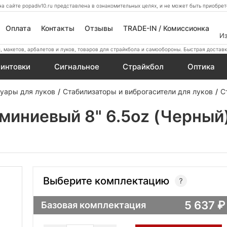
а сайте popadiv10.ru представлена в ознакомительных целях, и не может быть приобр
Оплата
Контакты
Отзывы
TRADE-IN / Комиссионка
И
 макетов, арбалетов и луков, товаров для страйкбола и самообороны. Быстрая доставк
интовки
Сигнальное
Страйкбол
Оптика
уары для луков
Стабилизаторы и виброгасители для луков
С
миниевый 8" 6.5oz (Черный
Выберите комплектацию
5 637
Базовая комплектация