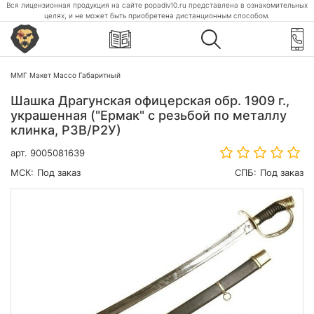
Вся лицензионная продукция на сайте popadiv10.ru представлена в ознакомительных
целях, и не может быть приобретена дистанционным способом.
ММГ Макет Массо Габаритный
Шашка Драгунская офицерская обр. 1909 г.,
украшенная ("Ермак" с резьбой по металлу
клинка, Р3В/Р2У)
арт.
9005081639
МСК:
Под заказ
СПБ:
Под заказ