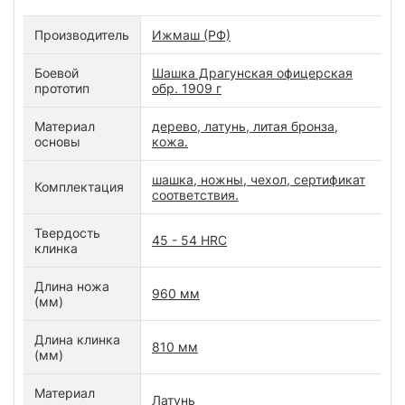
Производитель
Ижмаш (РФ)
Боевой
Шашка Драгунская офицерская
прототип
обр. 1909 г
Материал
дерево, латунь, литая бронза,
основы
кожа.
шашка, ножны, чехол, сертификат
Комплектация
соответствия.
Твердость
45 - 54 HRC
клинка
Длина ножа
960 мм
(мм)
Длина клинка
810 мм
(мм)
Материал
Латунь