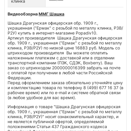
клинка
Видеообзорна
ММГ
Шашка
Шашка Драгунская офицерская обр. 1909 г.,
украшенная ("Ермак" с резьбой по металлу клинка, Р3В/
Р2У) купить в интернет-магазине Popadiv10.
Артикул производителя Шашка Драгунская офицерская
обр. 1909 г., украшенная ("Ермак" с резьбой по металлу
клинка, Р3В/Р2У) по низкой цене 16883 руб. Модель со
штрихкодом производителя Вы можете оплатить
наложенным платежем с доставкой или в отделении
транспортной компании (ПЭК, СДЭК, Boxberry). Ваш
заказ со штрихкодом 2000000016399 забрать на почте
с оплатой при получении в любой части Российской
Федерации.
Перед оформлением заказа обязательно уточняйте цену
и комплектацию товара по телефону 8 (499) 677 16 37 (в
рабочее время) или по e-mail и системе обратной связи
(в любое удобное для вас время).
Информация о товаре "Шашка Драгунская офицерская
обр. 1909 г., украшенная ("Ермак" с резьбой по металлу
клинка, Р3В/Р2У)" носит ознакомительный характер, и
не является публичной офертой, определяемой
положениями Статьи 437 Гражданского кодекса