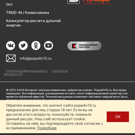
Опт
TREID-IN / Комиссионка
Калькулятор расчета дульной
энергии
info@popadiv10.ru
Политика конфиденциальности
Согласие на
обработку ПД
© 2013-2026 Интернет-магазин пневматики, арбалетов и луков – PopadiV10.ru. Все права
защищены. Вся информация, размещенная на сайте, носит информационный характер и не
является публичной офертой. Технические данные и комплект поставки товаров могут быть
изменены производителем без уведомления
ИП Жарук Александр Сергеевич, ОГРНИП: 314504704200042
Обратите внимание, что контент сайта popadiv10.ru
предназначен для лиц старше 18 лет. Если вы не
Пользуясь сайтом Popadiv10.ru, пользователь автоматически соглашается с условиями,
прописанными в
Политике конфиденциальности
достигли этого возраста, пожалуйста, покиньте
ОК
данный ресурс. Наш сайт использует cookie.
Копирование любой информации (тексты, фото, видео и др.) с сайта Popadiv10 запрещено,
за исключением наличия письменного согласия администрации сайта Popadiv10.
Оставаясь на нём, вы подтверждаете своё согласие с
их применением.
Подробнее