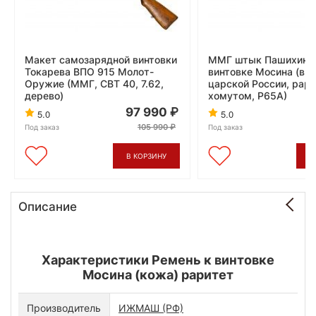
Макет самозарядной винтовки
ММГ штык Пашихинъ
Токарева ВПО 915 Молот-
винтовке Мосина (вы
Оружие (ММГ, СВТ 40, 7.62,
царской России, рари
дерево)
хомутом, Р65А)
97 990
5.0
5.0
105 990
Под заказ
Под заказ
В КОРЗИНУ
В
Описание
Характеристики Ремень к винтовке
Мосина (кожа) раритет
Производитель
ИЖМАШ
(РФ)