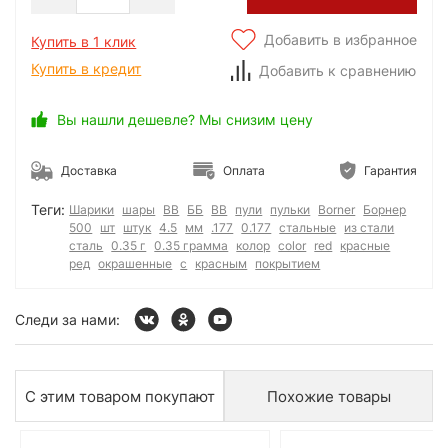
Добавить в избранное
Купить в 1 клик
Купить в кредит
Добавить к сравнению
Вы нашли дешевле? Мы снизим цену
Доставка
Оплата
Гарантия
Теги:
Шарики
шары
BB
ББ
ВВ
пули
пульки
Borner
Борнер
500
шт
штук
4.5
мм
.177
0.177
стальные
из стали
сталь
0.35 г
0.35 грамма
колор
color
red
красные
ред
окрашенные
с
красным
покрытием
Следи за нами:
С этим товаром покупают
Похожие товары