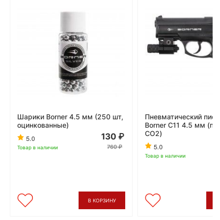
Шарики Borner 4.5 мм (250 шт,
Пневматический пист
оцинкованные)
Borner C11 4.5 мм (пл
CO2)
130
5.0
5.0
760
Товар в наличии
Товар в наличии
В КОРЗИНУ
В