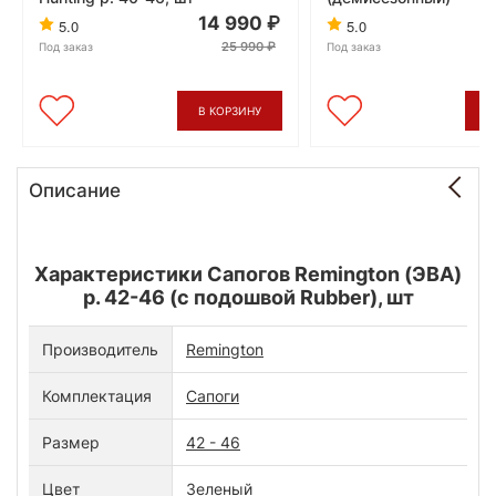
14 990
3
5.0
5.0
25 990
Под заказ
Под заказ
В КОРЗИНУ
В
Описание
Характеристики Сапогов Remington (ЭВА)
р. 42-46 (с подошвой Rubber), шт
Производитель
Remington
Комплектация
Сапоги
Размер
42 - 46
Цвет
Зеленый