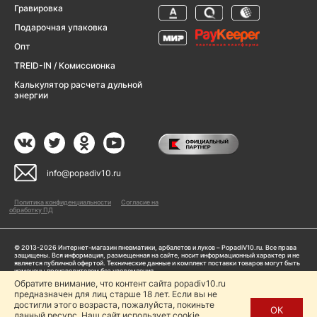
Гравировка
Подарочная упаковка
Опт
TREID-IN / Комиссионка
Калькулятор расчета дульной
энергии
info@popadiv10.ru
Политика конфиденциальности
Согласие на
обработку ПД
© 2013-2026 Интернет-магазин пневматики, арбалетов и луков – PopadiV10.ru. Все права
защищены. Вся информация, размещенная на сайте, носит информационный характер и не
является публичной офертой. Технические данные и комплект поставки товаров могут быть
изменены производителем без уведомления
ИП Жарук Александр Сергеевич, ОГРНИП: 314504704200042
Обратите внимание, что контент сайта popadiv10.ru
предназначен для лиц старше 18 лет. Если вы не
Пользуясь сайтом Popadiv10.ru, пользователь автоматически соглашается с условиями,
прописанными в
Политике конфиденциальности
достигли этого возраста, пожалуйста, покиньте
ОК
данный ресурс. Наш сайт использует cookie.
Копирование любой информации (тексты, фото, видео и др.) с сайта Popadiv10 запрещено,