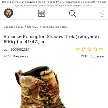
Вся лицензионная продукция на сайте popadiv10.ru представлена в ознакомительных
целях, и не может быть приобретена дистанционным способом.
Одежда и обувь
Костюмы
Костюмы Remington
Ботинки Remington Shadow Trek (тинсулейт
600гр) р. 41-47 , шт
арт.
9005082387
МСК:
Под заказ
СПБ:
Под заказ