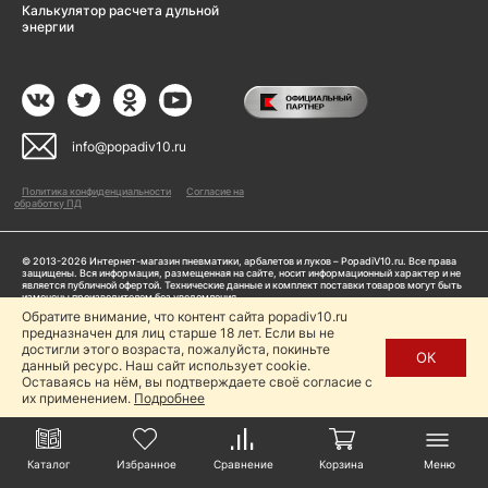
Калькулятор расчета дульной
энергии
info@popadiv10.ru
Политика конфиденциальности
Согласие на
обработку ПД
© 2013-2026 Интернет-магазин пневматики, арбалетов и луков – PopadiV10.ru. Все права
защищены. Вся информация, размещенная на сайте, носит информационный характер и не
является публичной офертой. Технические данные и комплект поставки товаров могут быть
изменены производителем без уведомления
ИП Жарук Александр Сергеевич, ОГРНИП: 314504704200042
Обратите внимание, что контент сайта popadiv10.ru
предназначен для лиц старше 18 лет. Если вы не
Пользуясь сайтом Popadiv10.ru, пользователь автоматически соглашается с условиями,
прописанными в
Политике конфиденциальности
достигли этого возраста, пожалуйста, покиньте
ОК
данный ресурс. Наш сайт использует cookie.
Копирование любой информации (тексты, фото, видео и др.) с сайта Popadiv10 запрещено,
за исключением наличия письменного согласия администрации сайта Popadiv10.
Оставаясь на нём, вы подтверждаете своё согласие с
их применением.
Подробнее
Каталог
Избранное
Сравнение
Корзина
Меню