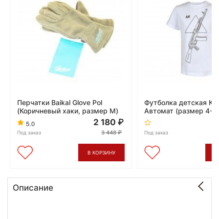
Перчатки Baikal Glove Pol
Футболка детская Ка
(Коричневый хаки, размер М)
Автомат (размер 4-6,
2 180
5.0
3 448
Под заказ
Под заказ
В КОРЗИНУ
В
Описание