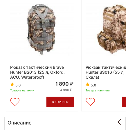
Рюкзак тактический Brave
Рюкзак тактический 
Hunter BS013 (25 л, Oxford,
Hunter BS016 (55 л, П
ACU, Waterproof)
Скала)
1 890
5.0
5.0
4 990
Товар в наличии
Товар в наличии
В КОРЗИНУ
В
Описание