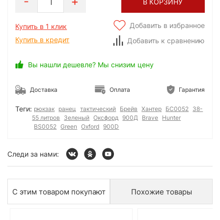
1
В КОРЗИНУ
Добавить в избранное
Купить в 1 клик
Купить в кредит
Добавить к сравнению
Вы нашли дешевле? Мы снизим цену
Доставка
Оплата
Гарантия
Теги:
рюкзак
ранец
тактический
Брейв
Хантер
БС0052
38-
55 литров
Зеленый
Оксфорд
900Д
Brave
Hunter
BS0052
Green
Oxford
900D
Следи за нами:
С этим товаром покупают
Похожие товары