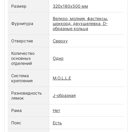
Размер
320х180х500 мм
Велкро, молния, фастексы,
Фурнитура
шоккорд, двухщелевка, D-
образные кольца
Отверстие
Сверху
Количество
основных
Одно
отделений
Система
M.O.L.L.E
крепления
Разновидность
J-образная
лямок
Рама
Нет
Пояс
Есть