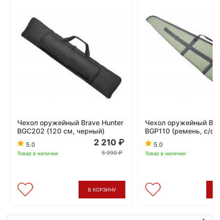
Чехол оружейный Brave Hunter
Чехол оружейный Bra
BGC202 (120 см, черный)
BGP110 (ремень, с/о, 
2 210
5.0
5.0
5 990
Товар в наличии
Товар в наличии
В КОРЗИНУ
В