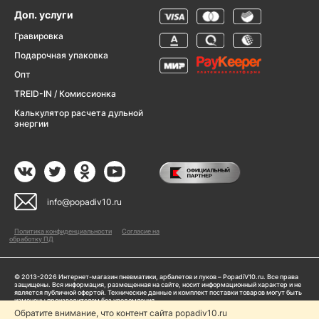
Доп. услуги
Гравировка
Подарочная упаковка
Опт
TREID-IN / Комиссионка
Калькулятор расчета дульной
энергии
info@popadiv10.ru
Политика конфиденциальности
Согласие на
обработку ПД
© 2013-2026 Интернет-магазин пневматики, арбалетов и луков – PopadiV10.ru. Все права
защищены. Вся информация, размещенная на сайте, носит информационный характер и не
является публичной офертой. Технические данные и комплект поставки товаров могут быть
изменены производителем без уведомления
ИП Жарук Александр Сергеевич, ОГРНИП: 314504704200042
Обратите внимание, что контент сайта popadiv10.ru