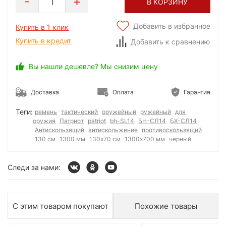
1
В КОРЗИНУ
Добавить в избранное
Купить в 1 клик
Купить в кредит
Добавить к сравнению
Вы нашли дешевле? Мы снизим цену
Доставка
Оплата
Гарантия
Теги:
ремень
тактический
оружейный
ружейный
для
оружия
Патриот
patriot
bh-SL14
БН-СЛ14
БХ-СЛ14
Антискользящий
антискольжение
противоскользящий
130 см
1300 мм
130х70 см
1300х700 мм
черный
Следи за нами:
С этим товаром покупают
Похожие товары