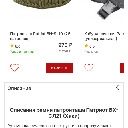
Патронташ Patriot BH-SL10 (25
Кобура поясная Patrio
патронов)
(универсальная)
970
5.0
5.0
3 250
Товар в наличии
Под заказ
В КОРЗИНУ
В
Описание
Описания ремня патронташа Патриот БХ-
СЛ21 (Хаки)
Ружья классического конструктива подразумевают