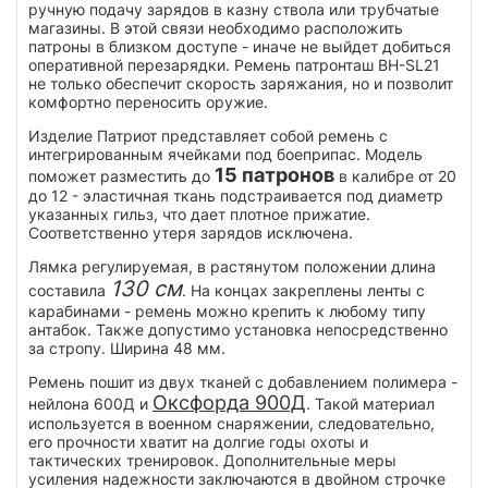
ручную подачу зарядов в казну ствола или трубчатые
магазины. В этой связи необходимо расположить
патроны в близком доступе - иначе не выйдет добиться
оперативной перезарядки. Ремень патронташ BH-SL21
не только обеспечит скорость заряжания, но и позволит
комфортно переносить оружие.
Изделие Патриот представляет собой ремень с
интегрированным ячейками под боеприпас. Модель
15 патронов
поможет разместить до
в калибре от 20
до 12 - эластичная ткань подстраивается под диаметр
указанных гильз, что дает плотное прижатие.
Соответственно утеря зарядов исключена.
Лямка регулируемая, в растянутом положении длина
130 см
составила
. На концах закреплены ленты с
карабинами - ремень можно крепить к любому типу
антабок. Также допустимо установка непосредственно
за стропу. Ширина 48 мм.
Ремень пошит из двух тканей с добавлением полимера -
Оксфорда 900Д
нейлона 600Д и
. Такой материал
используется в военном снаряжении, следовательно,
его прочности хватит на долгие годы охоты и
тактических тренировок. Дополнительные меры
усиления надежности заключаются в двойном строчке