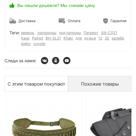
Вы нашли дешевле? Мы снизим цену
Доставка
Оплата
Гарантия
Теги:
ремень
патронташ
под патроны
Патриот
БХ-СЛ21
Хаки
Patriot
BH-SL21
Khaki
для
ружья
12
20
калибр
койот
coyote
Следи за нами:
С этим товаром покупают
Похожие товары