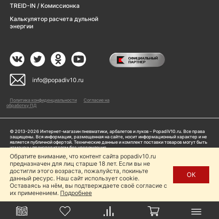
TREID-IN / Комиссионка
Калькулятор расчета дульной
энергии
info@popadiv10.ru
Политика конфиденциальности
Согласие на
обработку ПД
© 2013-2026 Интернет-магазин пневматики, арбалетов и луков – PopadiV10.ru. Все права
защищены. Вся информация, размещенная на сайте, носит информационный характер и не
является публичной офертой. Технические данные и комплект поставки товаров могут быть
изменены производителем без уведомления
ИП Жарук Александр Сергеевич, ОГРНИП: 314504704200042
Обратите внимание, что контент сайта popadiv10.ru
предназначен для лиц старше 18 лет. Если вы не
Пользуясь сайтом Popadiv10.ru, пользователь автоматически соглашается с условиями,
прописанными в
Политике конфиденциальности
достигли этого возраста, пожалуйста, покиньте
ОК
данный ресурс. Наш сайт использует cookie.
Копирование любой информации (тексты, фото, видео и др.) с сайта Popadiv10 запрещено,
за исключением наличия письменного согласия администрации сайта Popadiv10.
Оставаясь на нём, вы подтверждаете своё согласие с
их применением.
Подробнее