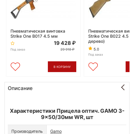
Пневматическая винтовка
Пневматическая винт
Strike One B017 4.5 мм
Strike One B022 4.5 м
дерево)
19 428
5.0
29 918
Под заказ
Под заказ
В КОРЗИНУ
В
Описание
Характеристики Прицела оптич. GAMO 3-
9x50/30мм WR, шт
Производитель
Gamo