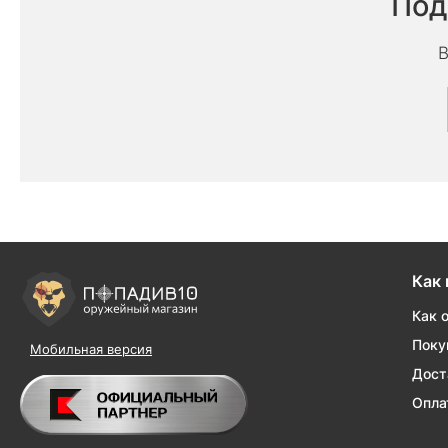
Под
В
Как 
Как 
Поку
Мобильная версия
Дост
Опла