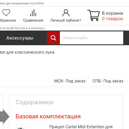
етена дистанционным способом.
В корзине
0 товаров
збранное
Сравнение
Личный кабинет
а по всей России и в Беларусь
Аксессуары
tion для классического лука
МСК:
Под заказ
СПБ:
Под заказ
Содержимое
Базовая комплектация
Прицел Cartel Midi Extention для