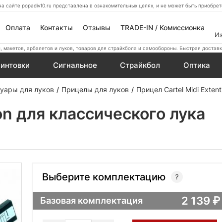
а сайте popadiv10.ru представлена в ознакомительных целях, и не может быть приобр
Оплата
Контакты
Отзывы
TRADE-IN / Комиссионка
И
 макетов, арбалетов и луков, товаров для страйкбола и самообороны. Быстрая доставк
интовки
Сигнальное
Страйкбол
Оптика
уары для луков
Прицелы для луков
Прицел Cartel Midi Exten
ion для классического лука
Выберите комплектацию
2 139
Базовая комплектация