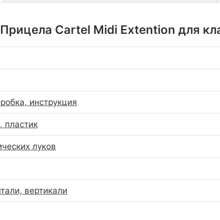
рицела Cartel Midi Extention для к
оробка, инструкция
 пластик
ических луков
нтали, вертикали