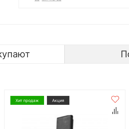
купают
П
Хит продаж
Акция