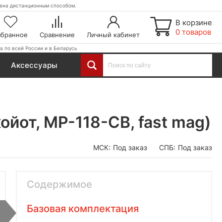
етена дистанционным способом.
В корзине
0 товаров
збранное
Сравнение
Личный кабинет
а по всей России и в Беларусь
Аксессуары
йот, MP-118-CB, fast mag)
МСК:
Под заказ
СПБ:
Под заказ
Содержимое
Базовая комплектация