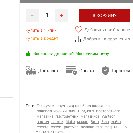
1
В КОРЗИНУ
Добавить в избранное
Купить в 1 клик
Купить в кредит
Добавить к сравнению
Вы нашли дешевле? Мы снизим цену
Доставка
Оплата
Гарантия
Теги:
Подсумок
пауч
закрытый
одноместный
односекционный
для
1
одного
пистолетного
магазина
пистолетных
магазинов
Wartech
вартеч
вартек
Molle
молле
Бета
Beta
койот
coyote
brown
фастмаг
fastmag
fast-mag
MP-118-
CB
МП-118-СБ