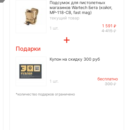
Подсумок для пистолетных
магазинов Wartech Бета (койот,
MP-118-CB, fast mag)
текущий товар
1 591
1 шт.
4 415
Подарки
Купон на скидку 300 руб
бесплатно
1 шт.
300
*количество подарков ограничено