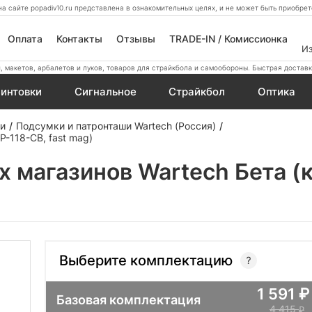
а сайте popadiv10.ru представлена в ознакомительных целях, и не может быть приобр
Оплата
Контакты
Отзывы
TRADE-IN / Комиссионка
И
 макетов, арбалетов и луков, товаров для страйкбола и самообороны. Быстрая доставк
интовки
Сигнальное
Страйкбол
Оптика
ши
Подсумки и патронташи Wartech (Россия)
P-118-CB, fast mag)
 магазинов Wartech Бета (ко
Выберите комплектацию
1 591
Базовая комплектация
4 415