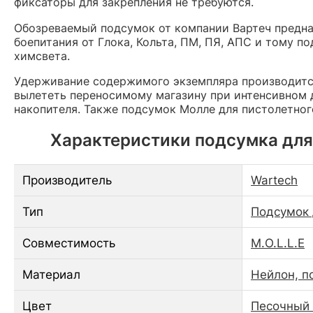
фиксаторы для закрепления не требуются.
Обозреваемый подсумок от компании Вартеч предн
боепитания от Глока, Кольта, ПМ, ПЯ, АПС и тому 
химсвета.
Удерживание содержимого экземпляра производится
вылететь переносимому магазину при интенсивном д
накопителя. Также подсумок Молле для пистолетног
Характеристики подсумка для 
Производитель
Wartech
Тип
Подсумок 
Совместимость
M.O.L.L.E
Материал
Нейлон, п
Цвет
Песочный 