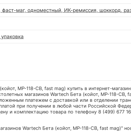
 фаст-маг, одноместный, ИК-ремиссия, шоккорд, раз
 упаковка
койот, MP-118-CB, fast mag) купить в интернет-магазин
олетных магазинов Wartech Бета (койот, MP-118-CB, fa
оженным платежем с доставкой или в отделении трансп
платой при получении в любой части Российской Феде
ну и комплектацию товара по телефону 8 (499) 677 16 
азинов Wartech Бета (койот, MP-118-CB, fast mag)" но