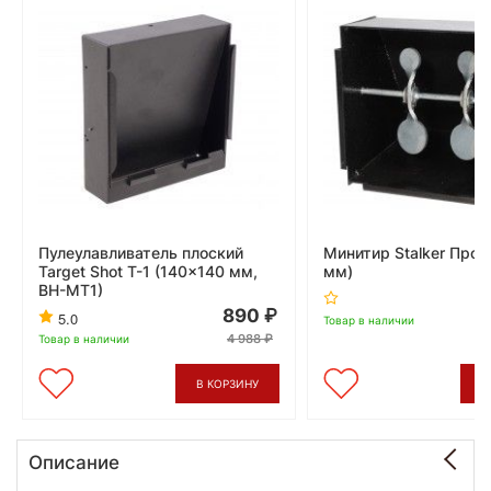
Пулеулавливатель плоский
Минитир Stalker Проп
Target Shot T-1 (140x140 мм,
мм)
BH-MT1)
890
5.0
Товар в наличии
4 988
Товар в наличии
В КОРЗИНУ
В
Описание