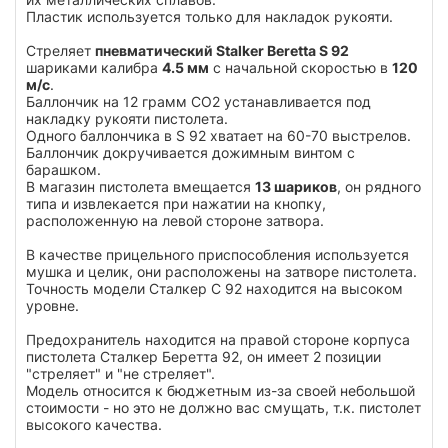
Пластик используется только для накладок рукояти.
Стреляет
пневматический Stalker Beretta S 92
шариками калибра
4.5 мм
с начальной скоростью в
120
м/с
.
Баллончик на 12 грамм СО2 устанавливается под
накладку рукояти пистолета.
Одного баллончика в S 92 хватает на 60-70 выстрелов.
Баллончик докручивается дожимным винтом с
барашком.
В магазин пистолета вмещается
13 шариков
, он рядного
типа и извлекается при нажатии на кнопку,
расположенную на левой стороне затвора.
В качестве прицельного приспособления используется
мушка и целик, они расположены на затворе пистолета.
Точность модели Сталкер С 92 находится на высоком
уровне.
Предохранитель находится на правой стороне корпуса
пистолета Сталкер Беретта 92, он имеет 2 позиции
"стреляет" и "не стреляет".
Модель относится к бюджетным из-за своей небольшой
стоимости - но это не должно вас смущать, т.к. пистолет
высокого качества.