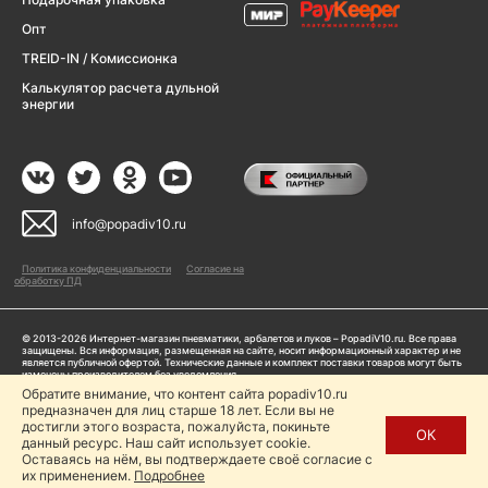
Опт
TREID-IN / Комиссионка
Калькулятор расчета дульной
энергии
info@popadiv10.ru
Политика конфиденциальности
Согласие на
обработку ПД
© 2013-2026 Интернет-магазин пневматики, арбалетов и луков – PopadiV10.ru. Все права
защищены. Вся информация, размещенная на сайте, носит информационный характер и не
является публичной офертой. Технические данные и комплект поставки товаров могут быть
изменены производителем без уведомления
ИП Жарук Александр Сергеевич, ОГРНИП: 314504704200042
Обратите внимание, что контент сайта popadiv10.ru
Пользуясь сайтом Popadiv10.ru, пользователь автоматически соглашается с условиями,
предназначен для лиц старше 18 лет. Если вы не
прописанными в
Политике конфиденциальности
достигли этого возраста, пожалуйста, покиньте
ОК
данный ресурс. Наш сайт использует cookie.
Копирование любой информации (тексты, фото, видео и др.) с сайта Popadiv10 запрещено,
за исключением наличия письменного согласия администрации сайта Popadiv10.
Оставаясь на нём, вы подтверждаете своё согласие с
их применением.
Подробнее