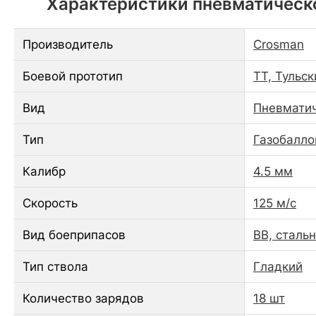
Характеристики пневматическо
Производитель
Crosman
Боевой прототип
ТТ, Тульс
Вид
Пневматич
Тип
Газобалло
Калибр
4.5 мм
Скорость
125 м/с
Вид боеприпасов
BB, сталь
Тип ствола
Гладкий
Количество зарядов
18 шт