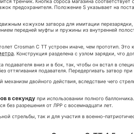
тся тренчик. Кнопка сброса магазина соответствует о
ажок предохранителя. Положение S указывает на поста
движным кожухом затвора для имитации перезарядки, 
ением передней муфты и пружины из внутренней полос
олет Crosman C TT устроен иначе, чем прототип. Это 
метра
. Конструкция разделена с узлом зарядки, что д
подавателя вниз и в бок, так, чтобы он встал в спец
ез оттягивания подавателя. Передергивать затвор при 
й механизм двойного действия, вследствие чего стре
ов в секунду
при использовании полного баллончика
тся без разрешения от ЛРР с восемнадцати лет.
ьной стрельбы, так и для участия в военно-патриотич