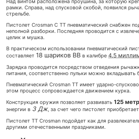
Над винтом расположена проушина, за которую крепи
рамки. Справа, над спусковой скобой, появился рыч
стрельбе.
Пистолет Crosman C TT пневматический снабжен по
неполной разборки. Последняя проводится с извлеч
целик и мушка.
В практическом использовании пневматический пист
18 шариков BB
4.5 милли
составляет
в калибре
Зарядка проводится посредством отведения рычажка 
питания, соответственно пульки можно вкладывать б
Пневматический Crosman TT имеет ударно-спусково
этом процесс сопровождается движением курка.
125 метр
Конструкция оружия позволяет развивать
3 Дж
энергии в
, за счет чего пистолет приобретае
Пистолет ТТ Crosman подойдет как для развлекател
другими отечественными праздниками.