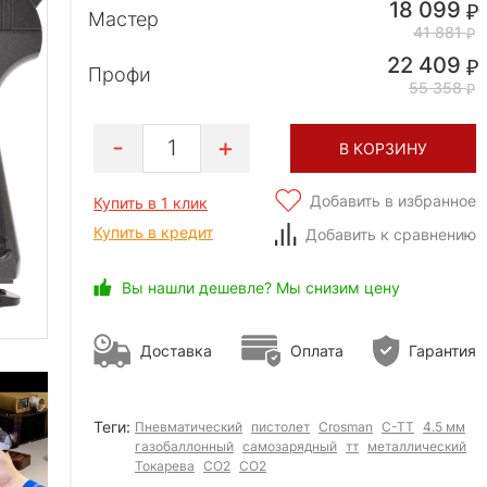
18 099
Мастер
41 881
22 409
Профи
55 358
1
В КОРЗИНУ
Добавить в избранное
Купить в 1 клик
Купить в кредит
Добавить к сравнению
Вы нашли дешевле? Мы снизим цену
Доставка
Оплата
Гарантия
Теги:
Пневматический
пистолет
Crosman
C-TT
4.5 мм
газобаллонный
самозарядный
тт
металлический
Токарева
СО2
CO2