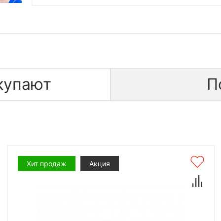
купают
П
Хит продаж
Акция