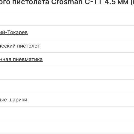
го пистолета Crosman C-TT 4.5 мм 
кий-Токарев
еский пистолет
нная пневматика
ные шарики