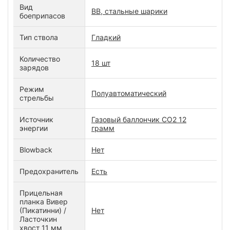
Вид
BB, стальные шарики
боеприпасов
Тип ствола
Гладкий
Количество
18 шт
зарядов
Режим
Полуавтоматический
стрельбы
Источник
Газовый баллончик CO2 12
энергии
грамм
Blowback
Нет
Предохранитель
Есть
Прицельная
планка Вивер
(Пикатинни) /
Нет
Ласточкин
хвост 11 мм