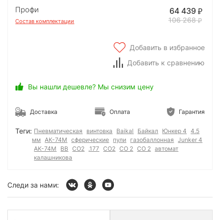
Профи
64 439
106 268
Состав комплектации
Добавить в избранное
Добавить к сравнению
Вы нашли дешевле? Мы снизим цену
Доставка
Оплата
Гарантия
Теги:
Пневматическая
винтовка
Baikal
Байкал
Юнкер 4
4.5
мм
АК-74М
сферические
пули
газобаллонная
Junker 4
AK-74M
BB
CO2
.177
СО2
СО 2
CO 2
автомат
калашникова
Следи за нами: