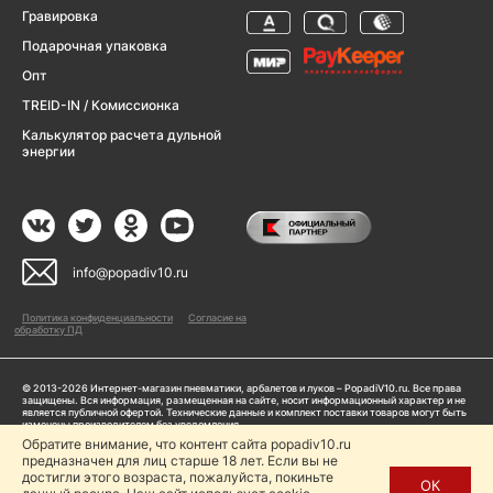
Гравировка
Подарочная упаковка
Опт
TREID-IN / Комиссионка
Калькулятор расчета дульной
энергии
info@popadiv10.ru
Политика конфиденциальности
Согласие на
обработку ПД
© 2013-2026 Интернет-магазин пневматики, арбалетов и луков – PopadiV10.ru. Все права
защищены. Вся информация, размещенная на сайте, носит информационный характер и не
является публичной офертой. Технические данные и комплект поставки товаров могут быть
изменены производителем без уведомления
ИП Жарук Александр Сергеевич, ОГРНИП: 314504704200042
Обратите внимание, что контент сайта popadiv10.ru
Пользуясь сайтом Popadiv10.ru, пользователь автоматически соглашается с условиями,
предназначен для лиц старше 18 лет. Если вы не
прописанными в
Политике конфиденциальности
достигли этого возраста, пожалуйста, покиньте
ОК
Копирование любой информации (тексты, фото, видео и др.) с сайта Popadiv10 запрещено,