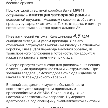
боевого оружия.
Под крышкой ствольной коробки Baikal МР841
имитация затворной рамы
сохранилась
и
возвратной пружины. Механизм позволит изобразить
процедуру зарядки автомата. Также эти детали помогут
потренироваться в чистке оригинального АК.
4.5 мм
Пневматический Автомат Калашникова
снабдили складным узлом приклада. Для его
отмыкания потребуется нажать на кнопку на ствольной
коробке, слева. Для перевода винтовки обратно, из
транспортного положения в готовность, понадобится
нажать на кнопку в тыльнике приклада.
В упоре присутствует гнездо для расположения пенала
с чистящими принадлежностями и инструментом. При
желании владелец сможет добавить сюда изделие от
макета или гражданского карабина.
Внешний вид целика и мушки в большей части
соответствуют стандартным прицельным
приспособлениям АК-74М. Сохранена функция
настройки вертикальной поправки. Нумерация
адаптирована под специфику пневматической винтовки.