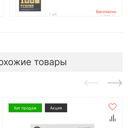
бесплатно
1 шт.
1 000
*количество подарков ограничено
охожие товары
Хит продаж
Акция