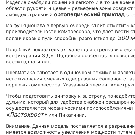
Изделие снабдили ложей из легкого и в то же врем
области рукояти и цевья - рельефные зоны создают 
ортопедический приклад
амбидекстральный
с р
Из функционала в первую очередь стоит отметить к
производительности компрессора, что дает вести с
300 м
воланчиковые пули способны разгоняться до
Подобный показатель актуален для стрелковых един
конфигурации 3 Дж. Подобная особенность позволя
восемнадцати лет.
Пневматика работает в одиночном режиме и являет
использования сменных одноразовых баллонов с га
поршень компрессора. Указанный элемент конструкц
Чтобы подготовить винтовку к выстрелу, понадоби
дульник, который для удобства снабжен расширенно
осуществляется механическими приспособлениями 
«Ластохвост»
или Пикатинни.
Внимание! Данная модель поставляется в разрешен
имеется возможность увеличения мощности путем з