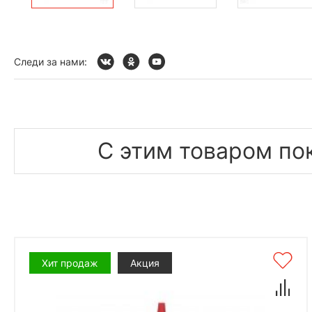
Следи за нами:
С этим товаром по
Хит продаж
Акция