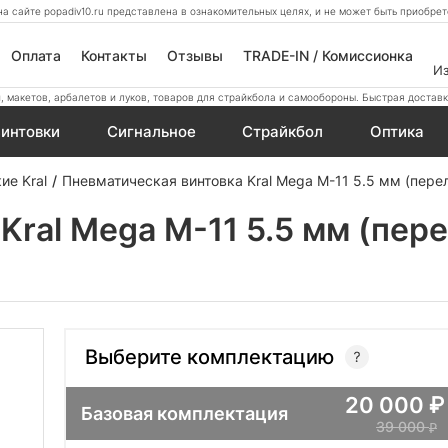
а сайте popadiv10.ru представлена в ознакомительных целях, и не может быть приобр
Оплата
Контакты
Отзывы
TRADE-IN / Комиссионка
И
 макетов, арбалетов и луков, товаров для страйкбола и самообороны. Быстрая доставк
интовки
Сигнальное
Страйкбол
Оптика
ие Kral
Пневматическая винтовка Kral Mega M-11 5.5 мм (пере
Kral Mega M-11 5.5 мм (пере
Выберите комплектацию
20 000
Базовая комплектация
39 000