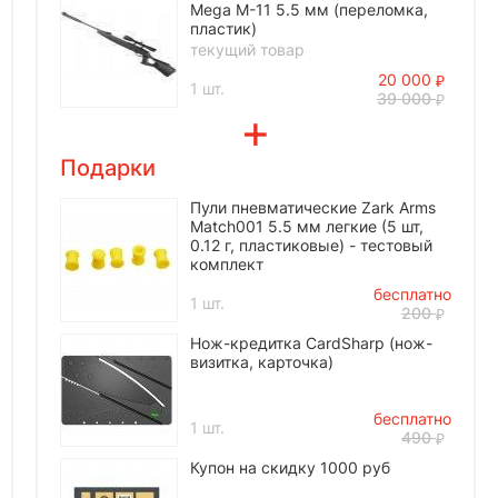
Mega M-11 5.5 мм (переломка,
пластик)
текущий товар
20 000
1 шт.
39 000
Подарки
Пули пневматические Zark Arms
Match001 5.5 мм легкие (5 шт,
0.12 г, пластиковые) - тестовый
комплект
бесплатно
1 шт.
200
Нож-кредитка CardSharp (нож-
визитка, карточка)
бесплатно
1 шт.
490
Купон на скидку 1000 руб