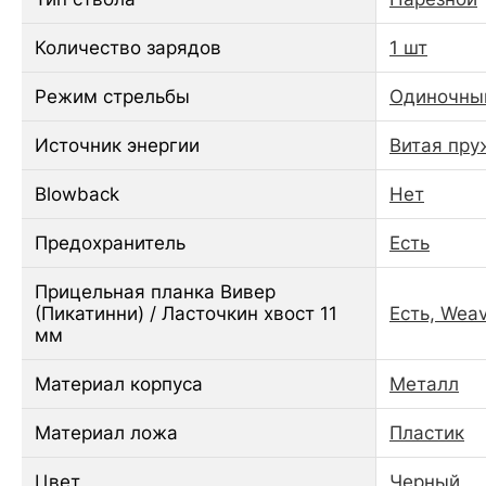
Количество зарядов
1 шт
Режим стрельбы
Одиночны
Источник энергии
Витая пру
Blowback
Нет
Предохранитель
Есть
Прицельная планка Вивер
(Пикатинни) / Ласточкин хвост 11
Есть, Weav
мм
Материал корпуса
Металл
Материал ложа
Пластик
Цвет
Черный