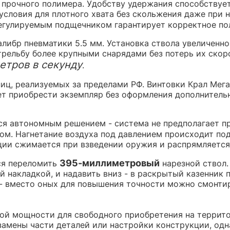
я прочного полимера. Удобству удержания способствуе
условия для плотного хвата без скольжения даже при 
егулируемым подщечником гарантирует корректное пол
алибр пневматики 5.5 мм. Установка ствола увеличенн
трельбу более крупными снарядами без потерь их скор
етров в секунду
.
иц, реализуемых за пределами РФ. Винтовки Крал Мега
ет приобрести экземпляр без оформления дополнитель
ся автономным решением - система не предполагает п
зом. Нагнетание воздуха под давлением происходит п
ии сжимается при взведении оружия и распрямляется 
395-миллиметровый
тся переломить
нарезной ствол.
й накладкой, и надавить вниз - в раскрытый казенник 
- вместо оных для повышения точности можно смонтир
ной мощности для свободного приобретения на террит
амены части деталей или настройки конструкции, одна