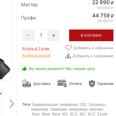
22 890
Мастер
50 959
44 759
Профи
96 989
1
В КОРЗИНУ
Добавить в избранное
Купить в 1 клик
Купить в кредит
Добавить к сравнению
Вы нашли дешевле? Мы снизим цену
Доставка
Оплата
Гарантия
Теги:
Пневматическая
пневматика
ППП
Пружинно-
поршневая
переломка
переломная
винтовка
Крал
Mega
Мега
М11
М-11
M11
M-11
5.5 мм