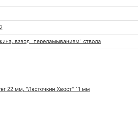
й
жина, взвод "переламыванием" ствола
er 22 мм, "Ласточкин Хвост" 11 мм