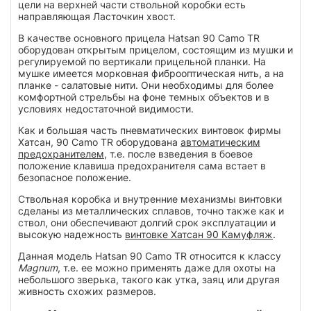
цели на верхней части ствольной коробки есть
направляющая Ласточкин хвост.
В качестве основного прицела
Hatsan 90 Camo TR
оборудован открытым прицелом, состоящим из мушки и
регулируемой по вертикали прицельной планки. На
мушке имеется морковная фиброоптическая нить, а на
планке - салатовые нити. Они необходимы для более
комфортной стрельбы на фоне темных объектов и в
условиях недостаточной видимости.
Как и большая часть пневматических винтовок фирмы
Хатсан, 90 Camo TR оборудована
автоматическим
предохранителем
, т.е. после взведения в боевое
положение клавиша предохранителя сама встает в
безопасное положение.
Ствольная коробка и внутренние механизмы винтовки
сделаны из металлических сплавов, точно также как и
ствол, они обеспечивают долгий срок эксплуатации и
высокую надежность
винтовке Хатсан 90 Камуфляж
.
Данная модель Hatsan 90 Camo TR относится к классу
Magnum
, т.е. ее можно применять даже для охоты на
небольшого зверька, такого как утка, заяц или другая
живность схожих размеров.