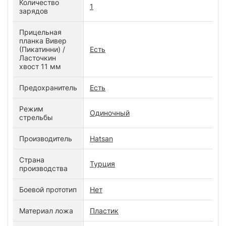
Количество
1
зарядов
Прицельная
планка Вивер
(Пикатинни) /
Есть
Ласточкин
хвост 11 мм
Предохранитель
Есть
Режим
Одиночный
стрельбы
Производитель
Hatsan
Страна
Турция
производства
Боевой прототип
Нет
Материал ложа
Пластик