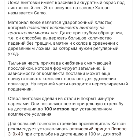
Ложа винтовки имеет красивый аккуратный окрас под
лиственный лес. Этот рисунок на заводе Хатсан
называется
Camo
.
Материал ложе является ударопрочный
пластик
,
который
позволяет использовать винтовку на
протяжении многих лет.
Даже при грубом обращении,
т.е. он способна выдержать большое количество
падений без трещин, вмятин и сколов в сравнении с
деревянным ложем, за которым нужен регулярный
уход.
Тыльная часть приклада снабжена смягчающей
прослойкой, которая формирует затыльник. В
зависимости от комплекта поставки может еще
присутствовать комплект прослоек для удлинения
приклада. На верхней части находится нерегулируемый
подщечник.
Ствол винтовки сделан из стали и покрыт изнутри
нарезами. Они позволяют вести прицельную стрельбу
на дистанции до
100 метров
при установленном
комплекте усиления.
Для большей точности стрельбы производитель Хатсан
рекомендует устанавливать
оптический прицел Липерс
3-9х40
при стрельбе на дистанцию в 100 м, для этой