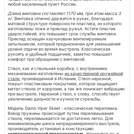
любой населенный пункт России.
Длина винтовки составляет 1170 мм, при этом масса 3
кг
. Винтовка отлично держится в руках, благодаря
матовой структуре поверхности пластика, из которого
изготовлены ложе и приклад ружья. Кстати пластик
ударостойкий, это повышает срок службы винтовки.
Приклад оснащен каучуковым вентилируемым
затыльником, который предназначен для уменьшения
уровня отдачи во время выстрела. Классическая
рукоять и удобный подщечник, заметно повышает
комфорт при обращении с винтовкой.
Ствол, как и ствольная коробка, с внутренними
механизмами изготовлены
из качественной оружейной
стали
, произведенной в Испании. Ствол нарезной,
покрыт пластиковым покрытием, которое защищает
метал ствола от коррозии, а так же понижает вибрацию
при выстреле. Нарезной ствол, к слову, способствует
увеличению дальности и кучности стрельбы.
Модель Gamo Viper Skeet - классическая переломка.
Взвод пружины происходит путем переламывания
ствола, переламывается он достаточно легко. Для
минимализации шанса непреднамеренного выстрела,
производитель установил в конструкцию
неавтоматический предохранитель
. Находится он, в