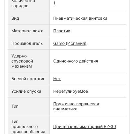
Количество
1
зарядов
Вид
Пневматическая винтовка
Материал ложе
Пластик
Производитель
Gamo (Испания)
Ударно-
спусковой
Одиночного действия
механизм
Боевой прототип
Нет
Усилие спуска
Нерегулируемое
Пружинно-поршневая
Тип
пневматика
Тип
прицельного
Прицел коллиматорный BZ-30
приспособления