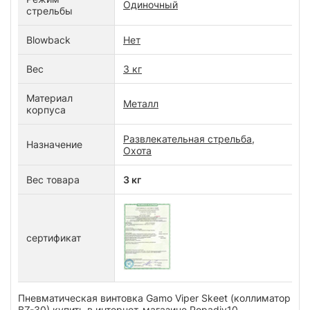
Одиночный
стрельбы
Blowback
Нет
Вес
3 кг
Материал
Металл
корпуса
Развлекательная стрельба,
Назначение
Охота
Вес товара
3 кг
сертификат
Пневматическая винтовка Gamo Viper Skeet (коллиматор
BZ-30) купить в интернет-магазине Popadiv10.