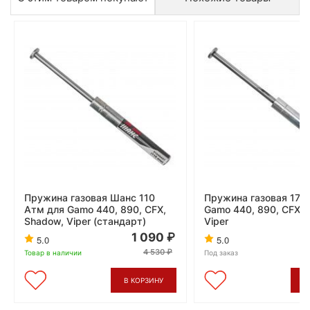
Пружина газовая Шанс 110
Пружина газовая 170
Атм для Gamo 440, 890, CFX,
Gamo 440, 890, CFX, 
Shadow, Viper (стандарт)
Viper
1 090
5.0
5.0
4 530
Товар в наличии
Под заказ
В КОРЗИНУ
В