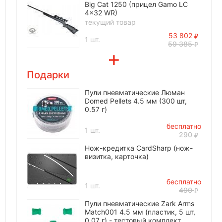
Big Cat 1250 (прицел Gamo LC
4x32 WR)
текущий товар
53 802
1 шт.
59 385
Подарки
Пули пневматические Люман
Domed Pellets 4.5 мм (300 шт,
0.57 г)
бесплатно
1 шт.
290
Нож-кредитка CardSharp (нож-
визитка, карточка)
бесплатно
1 шт.
490
Пули пневматические Zark Arms
Match001 4.5 мм (пластик, 5 шт,
0.07 г) - тестовый комплект