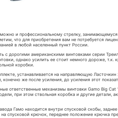
можно и профессиональному стрелку, занимающемуся о
етим, что для приобретения вам не потребуется лице
анией в любой населенный пункт России.
ть с дорогими американскими винтовками серии Треил,
нтовки, однако усилить ее стоит немного дороже, т.к.
ольной коробки.
плекте, устанавливается на направляющую Ласточкин х
 конечно же после усиления, до усиления этот показат
ичные ответственные механизмы винтовки Gamo Big Cat
дели, при этом ствольная коробка и другие детали, 
ода Гамо находится внутри спусковой скобы, заднее 
на спусковой крючок, переднее положение крючка пре