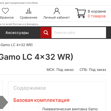
етена дистанционным способом.
В корзине
0 товаров
збранное
Сравнение
Личный кабинет
а по всей России и в Беларусь
Аксессуары
л Gamo LC 4x32 WR)
 Gamo LC 4x32 WR)
МСК:
Под заказ
СПБ:
Под заказ
Содержимое
Базовая комплектация
Пневматическая винтовка Gamo