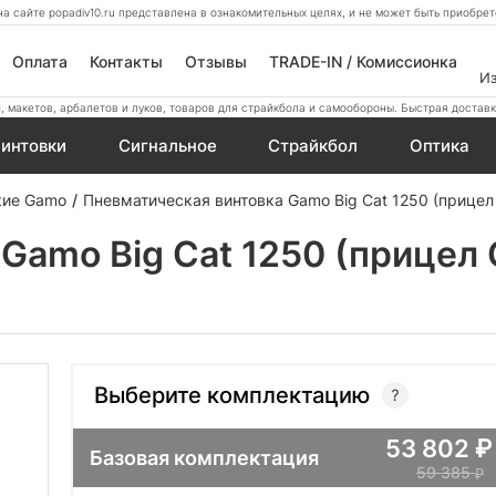
а сайте popadiv10.ru представлена в ознакомительных целях, и не может быть приобр
Оплата
Контакты
Отзывы
TRADE-IN / Комиссионка
И
 макетов, арбалетов и луков, товаров для страйкбола и самообороны. Быстрая доставк
интовки
Сигнальное
Страйкбол
Оптика
кие Gamo
Пневматическая винтовка Gamo Big Cat 1250 (прице
Gamo Big Cat 1250 (прицел
Выберите комплектацию
53 802
Базовая комплектация
59 385