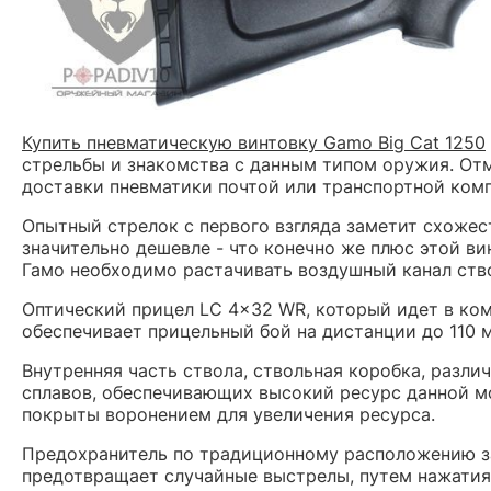
Купить пневматическую винтовку Gamo Big Cat 1250
стрельбы и знакомства с данным типом оружия. Отм
доставки пневматики почтой или транспортной комп
Опытный стрелок с первого взгляда заметит схожес
значительно дешевле - что конечно же плюс этой ви
Гамо необходимо растачивать воздушный канал ств
Оптический прицел
LC 4x32 WR, который идет в ком
обеспечивает прицельный бой на дистанции до 110 м,
Внутренняя часть ствола, ствольная коробка, разл
сплавов, обеспечивающих высокий ресурс данной мо
покрыты воронением для увеличения ресурса.
Предохранитель по традиционному расположению зав
предотвращает случайные выстрелы, путем нажатия 