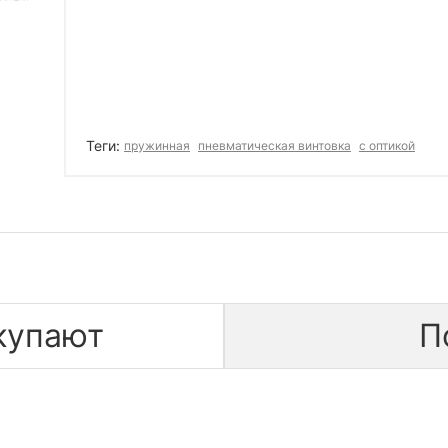
Теги:
пружинная
пневматическая винтовка
с оптикой
купают
П