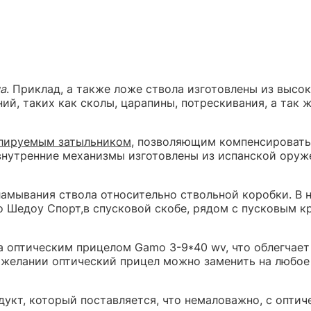
ма
. Приклад, а также ложе ствола изготовлены из высо
й, таких как сколы, царапины, потрескивания, а так 
илируемым затыльником
, позволяющим компенсировать
 внутренние механизмы изготовлены из испанской оруж
амывания ствола относительно ствольной коробки. В н
мо Шедоу Спорт,в спусковой скобе, рядом с пусковым
а оптическим прицелом Gamo 3-9*40 wv, что облегчает
желании оптический прицел можно заменить на любое 
укт, который поставляется, что немаловажно, с оптич