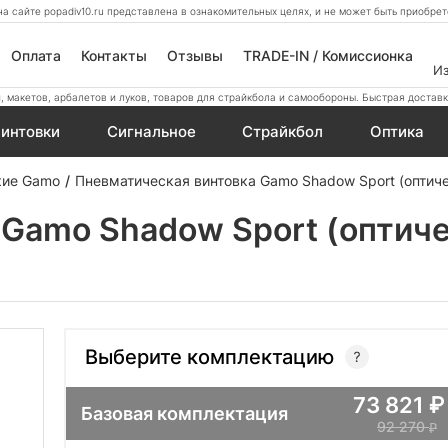
а сайте popadiv10.ru представлена в ознакомительных целях, и не может быть приобр
Оплата
Контакты
Отзывы
TRADE-IN / Комиссионка
И
 макетов, арбалетов и луков, товаров для страйкбола и самообороны. Быстрая доставк
интовки
Сигнальное
Страйкбол
Оптика
кие Gamo
Пневматическая винтовка Gamo Shadow Sport (оптич
 Gamo Shadow Sport (оптич
Выберите комплектацию
73 821
Базовая комплектация
92 270