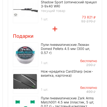
Shadow Sport (оптический прицел
3-9х40 WR)
текущий товар
73 821
1 шт.
92 270
Подарки
Пули пневматические Люман
Domed Pellets 4.5 мм (300 шт,
0.57 г)
бесплатно
1 шт.
290
Нож-кредитка CardSharp (нож-
визитка, карточка)
бесплатно
1 шт.
490
Пули пневматические Zark Arms
Match001 4.5 мм (пластик, 5 шт,
0.07 г) - тестовый комплект