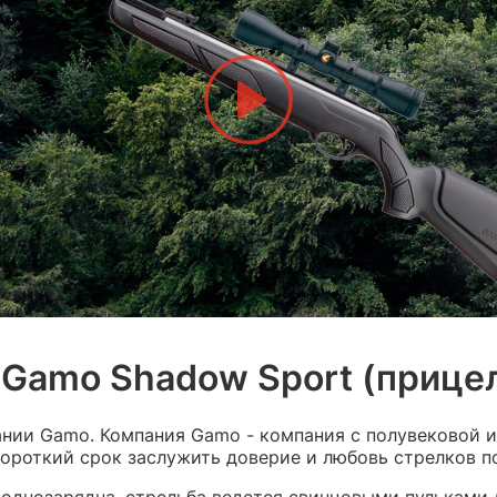
 Gamo Shadow Sport (прице
ании Gamo. Компания Gamo - компания с полувековой и
ороткий срок заслужить доверие и любовь стрелков п
а однозарядна, стрельба ведется свинцовыми пульками 