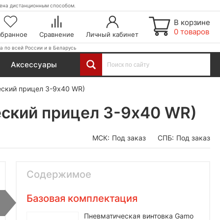
етена дистанционным способом.
В корзине
0 товаров
збранное
Сравнение
Личный кабинет
а по всей России и в Беларусь
Аксессуары
еский прицел 3-9х40 WR)
еский прицел 3-9х40 WR)
МСК:
Под заказ
СПБ:
Под заказ
Содержимое
Базовая комплектация
Пневматическая винтовка Gamo