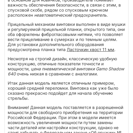
важность обеспечения безопасности, в связи с этим, в
спусковой скобе, рядом со спусковым крючком
расположен
неавтоматический предохранитель
.
Прицельный механизм винтовки выполнен в виде мушки
и регулируемой прицельной планки, открытого типа, они
оба оформлены фиброгласовыми нитями, что позволяет
вести прицеливание в сумерках и по темным целям.
Для установки дополнительного оборудования
предусмотрена планка типа
Ласточкин хвост 11 мм
.
Несмотря на строгий дизайн, классическую удобную
конструкцию, отличные показатели точности и
мощности,
цена пневматической винтовки Gamo Shadow
640
очень низкая в сравнении с аналогами.
Итак данная модель является отличным примером,
хорошей средней переломки. Винтовка как уже было
сказано прекрасно подойдет для начала обучению
стрельбы.
Внимание! Данная модель поставляется в разрешенной
мощности для свободного приобретения на территории
Российской Федерации. При этом в модели имеется
возможность увеличения мощности путем замены
части деталей или настройки конструкции, однако не
стоит забывать о Федеральном законе «Об оружии» №