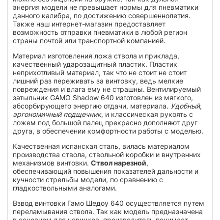
энергия модели не превышает нормы для пневматики
данного калибра, по достижению совершеннолетия.
Также наш интернет-магазин предоставляет
возможность отправки пневматики в любой регион
страны почтой или транспортной компанией.
Материал изготовления ложа ствола и приклада,
качественный ударозащитный пластик. Пластик
неприхотливый материал, так что не стоит не стоит
лишний раз переживать за винтовку, ведь мелкие
повреждения и влага ему не страшны. Вентилируемый
затыльник GAMO Shadow 640 изготовлен из мягкого,
абсорбирующего энергию отдачи, материала.
Удобный,
эргономичный подщечник
, и классическая рукоять с
ложем под большой палец прекрасно дополняют друг
друга, в обеспечении комфортности работы с моделью.
Качественная испанская сталь, вилась материалом
производства ствола, ствольной коробки и внутренних
механизмов винтовки.
Ствол нарезной
,
обеспечивающий повышения показателей дальности и
кучности стрельбы модели, по сравнению с
гладкоствольными аналогами.
Взвод винтовки Гамо Шедоу 640
осуществляется путем
переламывания ствола. Так как модель предназначена
в основном для новичков, производитель понимает