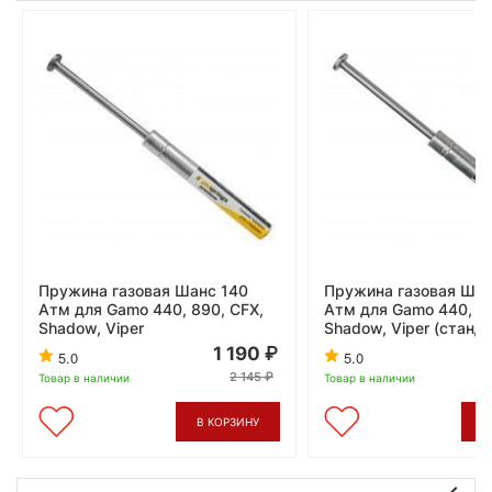
Пружина газовая Шанс 140
Пружина газовая Шан
Атм для Gamo 440, 890, CFX,
Атм для Gamo 440, 89
Shadow, Viper
Shadow, Viper (станд
1 190
5.0
5.0
2 145
Товар в наличии
Товар в наличии
В КОРЗИНУ
В