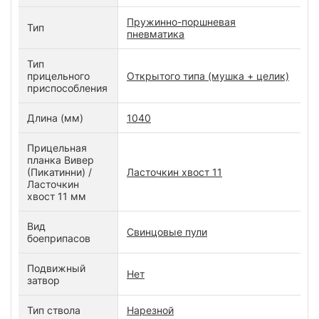
Пружинно-поршневая
Тип
пневматика
Тип
прицельного
Открытого типа (мушка + целик)
приспособления
Длина (мм)
1040
Прицельная
планка Вивер
(Пикатинни) /
Ласточкин хвост 11
Ласточкин
хвост 11 мм
Вид
Свинцовые пули
боеприпасов
Подвижный
Нет
затвор
Тип ствола
Нарезной