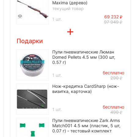
Maxima (дерево)
текущий товар
69 232
1 шт.
97 949
Подарки
Пули пневматические Люман
Domed Pellets 4.5 мм (300 шт,
0.57 г)
бесплатно
1 шт.
290
Нож-кредитка CardSharp (нож-
визитка, карточка)
бесплатно
1 шт.
490
Пули пневматические Zark Arms
Match001 4.5 мм (пластик, 5 шт,
0.07 г) - тестовый комплект