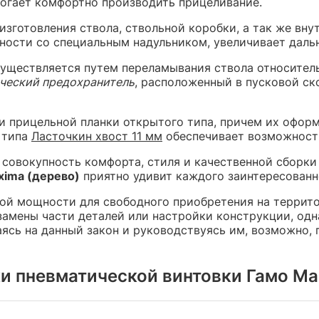
огает комфортно производить прицеливание.
зготовления ствола, ствольной коробки, а так же вну
ности со специальным надульником, увеличивает дальн
осуществляется путем переламывания ствола относител
ческий предохранитель
,
расположенный в пусковой ско
и прицельной планки открытого типа, причем их офор
 типа
Ласточкин хвост 11 мм
обеспечивает возможность
а совокупность комфорта, стиля и качественной сборки
xima (дерево)
приятно удивит каждого заинтересованн
ной мощности для свободного приобретения на террит
амены части деталей или настройки конструкции, одна
аясь на данный закон и руководствуясь им, возможно,
и пневматической винтовки Гамо Ма