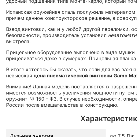
удобный подщечник типа Монте-Карло, который пом
Испанская оружейная сталь послужила материалом и
причем данное конструкторское решение, в совокуп
Взвод винтовки, как и у любой другой переломки, 
безопасности, производитель установил
неавтомати
выстрела.
Прицельное оборудование выполнено в виде мушки 
прицеливаться даже в сумерках. Прицельная планка
В итоге хотелось бы сказать, что если для вас важн
невысокая
цена пневматической винтовки Gamo Ma
Внимание! Данная модель поставляется в разрешен
имеется возможность увеличения мощности путем з
оружии» № 150 - ФЗ. В случае необходимости, опир
России после вмешательства в конструкцию.
Характеристик
Дульная энергия
до 7.5 Дж