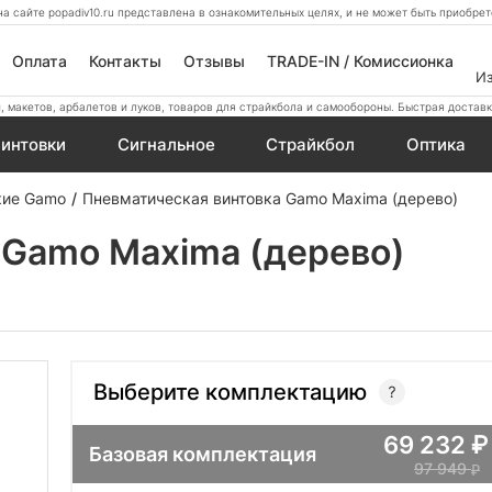
а сайте popadiv10.ru представлена в ознакомительных целях, и не может быть приобр
Оплата
Контакты
Отзывы
TRADE-IN / Комиссионка
И
 макетов, арбалетов и луков, товаров для страйкбола и самообороны. Быстрая доставк
интовки
Сигнальное
Страйкбол
Оптика
кие Gamo
Пневматическая винтовка Gamo Maxima (дерево)
 Gamo Maxima (дерево)
Выберите комплектацию
69 232
Базовая комплектация
97 949