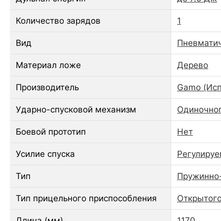
Количество зарядов
1
Вид
Пневматич
Материал ложе
Дерево
Производитель
Gamo (Исп
Ударно-спусковой механизм
Одиночног
Боевой прототип
Нет
Усилие спуска
Регулиру
Тип
Пружинно
Тип прицельного приспособления
Открытого
Длина (мм)
1170