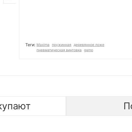
Теги:
Maxima
пружинная
деревянное ложе
пневматическая винтовка
gamo
купают
П