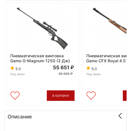
Пневматическая винтовка
Пневматическая винт
Gamo G-Magnum 1250 (3 Дж)
Gamo CFX Royal 4.5 
55 651
1
5.0
5.0
86 665
Под заказ
Под заказ
В КОРЗИНУ
В
Описание