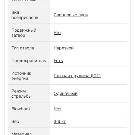
Вид
Свинцовые пули
боеприпасов
Подвижный
Нет
затвор
Тип ствола
Нарезной
Предохранитель
Есть
Источник
Газовая пружина (IGT)
энергии
Режим
Одиночный
стрельбы
Blowback
Нет
Вес
3.6 кг
Материал