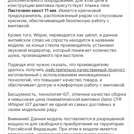
дополнительного оборудования, для этой цели в
конструкции винтовки присутствует планка типа
Ласточкин хвост 11 мм
. Имеется крючковой
предохранитель, расположенный рядом со спусковым
крючком, обеспечивающий безопасную работу с
винтовкой.
Кроме того, Wisper, переводится как шёпот, и данное
английское слово не спроста находится в названии
модели, на конце ствола производитель установил
звуковой модератор, который понижает количество
шума, производимого при выстреле.
Подводя итог нужно сказать, что производителю
удалось получить
действительно качественный продукт,
изготовленный с использованием инновационных
технологий, что повышает качество товара, и
обеспечивает долгую и комфортную работу с винтовкой.
Бесшумность, технология IGT, отличное качество сборки
и невысокая
цена пневматической винтовки Gamo CFR
Whisper IGT
делают ее одной из самых достойных в
своем модельном ряду.
Внимание! Данная модель поставляется в разрешенной
мощности для свободного приобретения на территории
Российской Федерации. При этом в модели имеется
возможность увеличения мощности путем замены