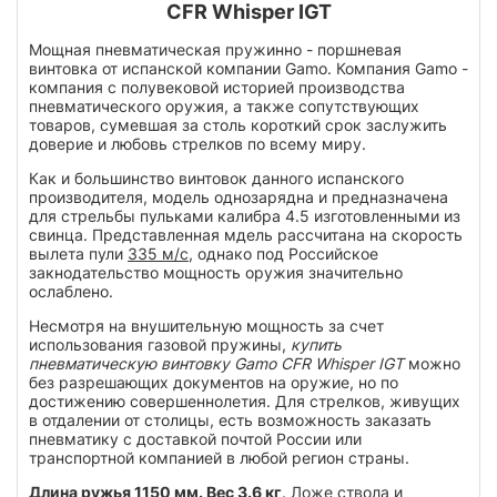
CFR Whisper IGT
Мощная пневматическая пружинно - поршневая
винтовка от испанской компании Gamo. Компания Gamo -
компания с полувековой историей производства
пневматического оружия, а также сопутствующих
товаров, сумевшая за столь короткий срок заслужить
доверие и любовь стрелков по всему миру.
Как и большинство винтовок данного испанского
производителя, модель однозарядна и предназначена
для стрельбы пульками калибра 4.5 изготовленными из
свинца. Представленная мдель рассчитана на скорость
вылета пули
335 м/с
, однако под Российское
закнодательство мощность оружия значительно
ослаблено.
Несмотря на внушительную мощность за счет
использования газовой пружины,
купить
пневматическую винтовку Gamo CFR Whisper IGT
можно
без разрешающих документов на оружие, но по
достижению совершеннолетия. Для стрелков, живущих
в отдалении от столицы, есть возможность заказать
пневматику с доставкой почтой России или
транспортной компанией в любой регион страны.
Длина ружья 1150 мм. Вес 3.6 кг
. Ложе ствола и