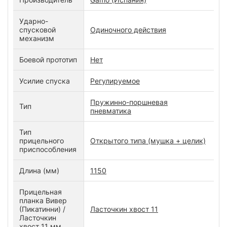
Ударно-
спусковой
Одиночного действия
механизм
Боевой прототип
Нет
Усилие спуска
Регулируемое
Пружинно-поршневая
Тип
пневматика
Тип
прицельного
Открытого типа (мушка + целик)
приспособления
Длина (мм)
1150
Прицельная
планка Вивер
(Пикатинни) /
Ласточкин хвост 11
Ласточкин
хвост 11 мм