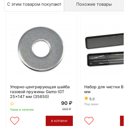
С этим товаром покупают
Похожие товары
Упорно-центрирующая шайба
Набор для чистки Вин
газовой пружины Gamo IGT
мм
25x147 мм (35650)
5.0
90
Под заказ
360
Товар в наличии
В КОРЗИНУ
В