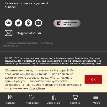
Калькулятор расчета дульной
энергии
info@popadiv10.ru
Политика конфиденциальности
Согласие на
обработку ПД
© 2013-2026 Интернет-магазин пневматики, арбалетов и луков – PopadiV10.ru. Все права
защищены. Вся информация, размещенная на сайте, носит информационный характер и не
является публичной офертой. Технические данные и комплект поставки товаров могут быть
изменены производителем без уведомления
ИП Жарук Александр Сергеевич, ОГРНИП: 314504704200042
Обратите внимание, что контент сайта popadiv10.ru
Пользуясь сайтом Popadiv10.ru, пользователь автоматически соглашается с условиями,
предназначен для лиц старше 18 лет. Если вы не
прописанными в
Политике конфиденциальности
достигли этого возраста, пожалуйста, покиньте
ОК
данный ресурс. Наш сайт использует cookie.
Копирование любой информации (тексты, фото, видео и др.) с сайта Popadiv10 запрещено,
за исключением наличия письменного согласия администрации сайта Popadiv10.
Оставаясь на нём, вы подтверждаете своё согласие с
их применением.
Подробнее
Каталог
Избранное
Сравнение
Корзина
Меню