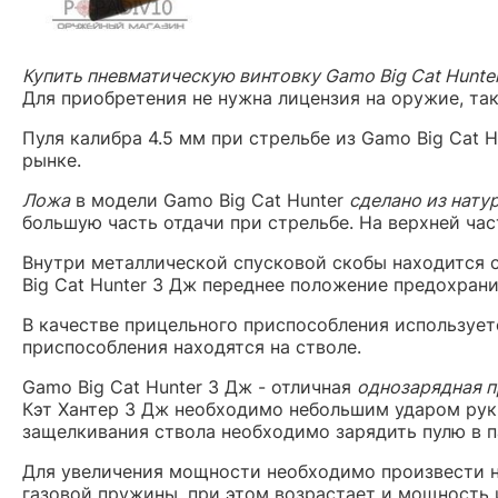
Купить пневматическую винтовку Gamo Big Cat Hunter
Для приобретения не нужна лицензия на оружие, так
Пуля калибра 4.5 мм при стрельбе из Gamo Big Cat 
рынке.
Ложа
в модели Gamo Big Cat Hunter
сделано из нату
большую часть отдачи при стрельбе. На верхней ча
Внутри металлической спусковой скобы находится 
Big Cat Hunter 3 Дж переднее положение предохран
В качестве прицельного приспособления использует
приспособления находятся на стволе.
Gamo Big Cat Hunter
3 Дж
- отличная
однозарядная п
Кэт Хантер 3 Дж необходимо небольшим ударом руки
защелкивания ствола необходимо зарядить пулю в п
Для увеличения мощности необходимо произвести 
газовой пружины, при этом возрастает и мощность 