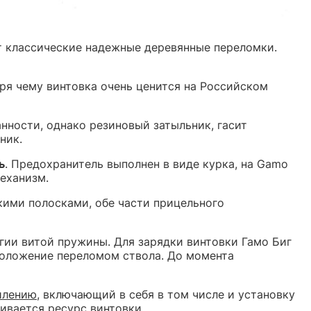
т классические надежные деревянные переломки.
аря чему винтовка очень ценится на Российском
нности, однако резиновый затыльник, гасит
ник.
ь
.
Предохранитель выполнен в виде курка, на Gamo
еханизм.
кими полосками, обе части прицельного
гии витой пружины. Для зарядки винтовки Гамо Биг
 положение переломом ствола. До момента
илению
,
включающий в себя в том числе и установку
ивается ресурс винтовки.