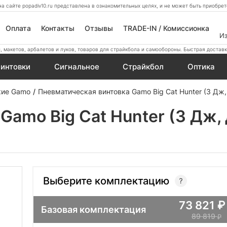
а сайте popadiv10.ru представлена в ознакомительных целях, и не может быть приобр
Оплата
Контакты
Отзывы
TRADE-IN / Комиссионка
И
 макетов, арбалетов и луков, товаров для страйкбола и самообороны. Быстрая доставк
интовки
Сигнальное
Страйкбол
Оптика
кие Gamo
Пневматическая винтовка Gamo Big Cat Hunter (3 Дж,
Gamo Big Cat Hunter (3 Дж,
Выберите комплектацию
73 821
Базовая комплектация
89 819