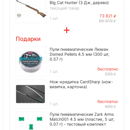
Big Cat Hunter (3 Дж, дерево)
текущий товар
73 821
1 шт.
89 819
Подарки
Пули пневматические Люман
Domed Pellets 4.5 мм (300 шт,
0.57 г)
бесплатно
1 шт.
290
Нож-кредитка CardSharp (нож-
визитка, карточка)
бесплатно
1 шт.
490
Пули пневматические Zark Arms
Match001 4.5 мм (пластик, 5 шт,
0.07 г) - тестовый комплект