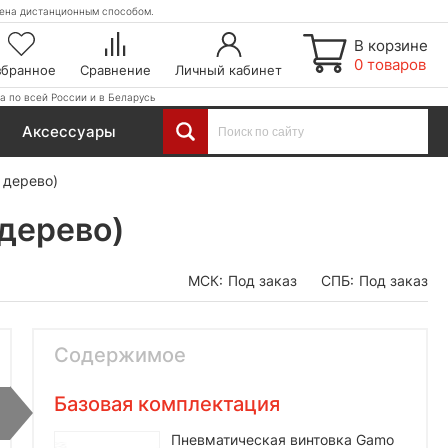
етена дистанционным способом.
В корзине
0 товаров
збранное
Сравнение
Личный кабинет
а по всей России и в Беларусь
Аксессуары
 дерево)
 дерево)
МСК:
Под заказ
СПБ:
Под заказ
Содержимое
Базовая комплектация
Пневматическая винтовка Gamo