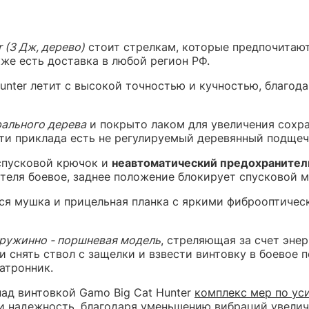
 (3 Дж, дерево)
стоит стрелкам, которые предпочитаю
же есть доставка в любой регион РФ.
Hunter летит с высокой точностью и кучностью, благод
рального дерева
и покрыто лаком для увеличения сохра
сти приклада есть не регулируемый деревянный подщеч
спусковой крючок и
неавтоматический предохранител
ителя боевое, заднее положение блокирует спусковой м
ся мушка и прицельная планка с яркими фиброоптичес
ружинно - поршневая модель
,
стреляющая за счет энер
 снять ствол с защелки и взвести винтовку в боевое
атронник.
над винтовкой
Gamo Big Cat Hunter
комплекс мер по ус
и надежность, благодаря уменьшению вибраций увелич