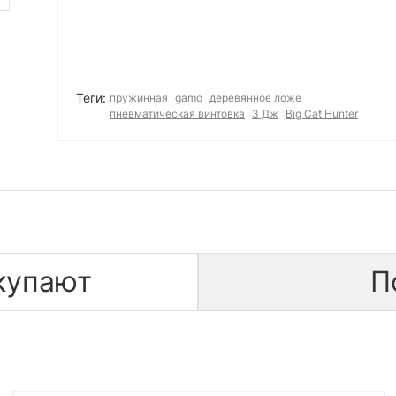
Теги:
пружинная
gamo
деревянное ложе
пневматическая винтовка
3 Дж
Big Cat Hunter
купают
П